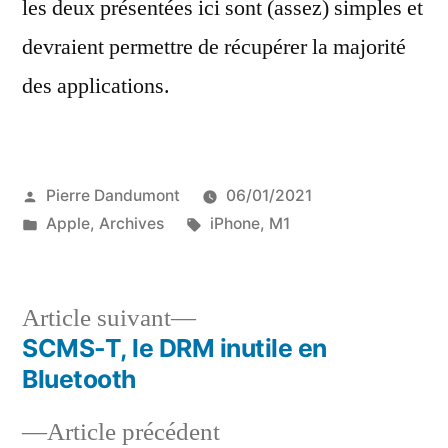
les deux présentées ici sont (assez) simples et
devraient permettre de récupérer la majorité
des applications.
Publié
Pierre Dandumont
06/01/2021
par
Publié
Étiquettes :
Apple
,
Archives
iPhone
,
M1
dans
Article
Article suivant
suivant :
SCMS-T, le DRM inutile en
Navigation
Bluetooth
de
Article
Article précédent