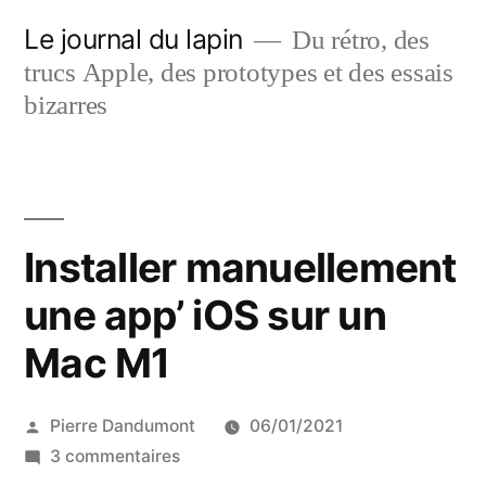
Aller
Le journal du lapin
Du rétro, des
au
trucs Apple, des prototypes et des essais
contenu
bizarres
Installer manuellement
une app’ iOS sur un
Mac M1
Publié
Pierre Dandumont
06/01/2021
par
sur
3 commentaires
Installer