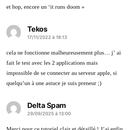
dit :
et hop, encore un ‘it runs doom »
Tekos
a
17/11/2022 à 18:13
dit :
cela ne fonctionne malheureusement plus… j’ ai
fait le test avec les 2 applications mais
impossible de se connecter au serveur apple, si
quelqu’un à une astuce je suis preneur ;)
Delta Spam
a
29/09/2025 à 13:00
dit :
Merci pour ce tutoriel clair et détaillé ! J’ai enfin