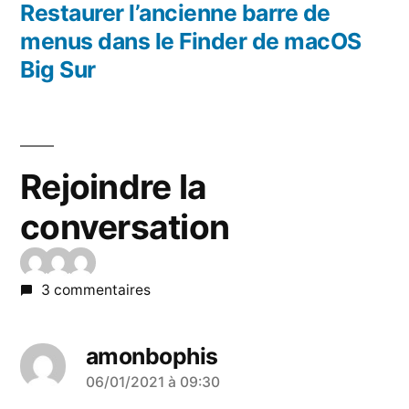
l’article
précédent :
Restaurer l’ancienne barre de
menus dans le Finder de macOS
Big Sur
Rejoindre la
conversation
3 commentaires
amonbophis
a
06/01/2021 à 09:30