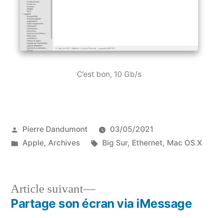
C’est bon, 10 Gb/s
Publié
Pierre Dandumont
03/05/2021
par
Publié
Étiquettes :
Apple
,
Archives
Big Sur
,
Ethernet
,
Mac OS X
dans
Article
Article suivant
suivant :
Partage son écran via iMessage
Navigation