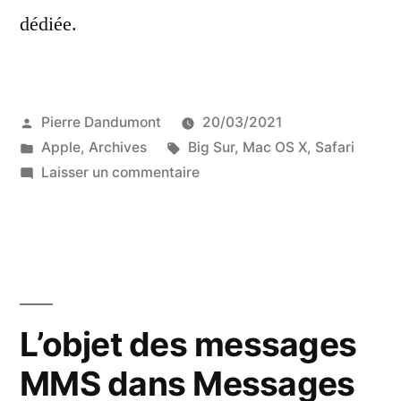
dédiée.
Publié
Pierre Dandumont
20/03/2021
par
Publié
Étiquettes :
Apple
,
Archives
Big Sur
,
Mac OS X
,
Safari
dans
sur
Laisser un commentaire
Désactiver
la
prévisualisation
des
onglets
de
L’objet des messages
Safari
MMS dans Messages
14
(bis)