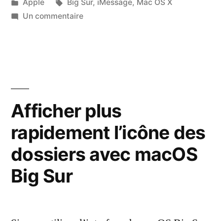
par
Publié
Étiquettes :
Apple
Big Sur
,
iMessage
,
Mac OS X
dans
sur
Un commentaire
L’objet
des
messages
MMS
dans
Messages
Afficher plus
sur
rapidement l’icône des
macOS
Big
dossiers avec macOS
Sur
Big Sur