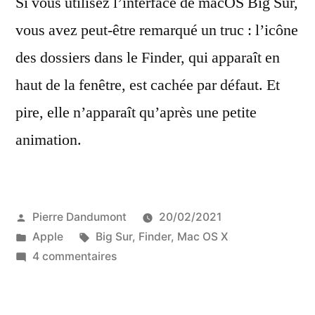
Si vous utilisez l’interface de macOS Big Sur,
vous avez peut-être remarqué un truc : l’icône
des dossiers dans le Finder, qui apparaît en
haut de la fenêtre, est cachée par défaut. Et
pire, elle n’apparaît qu’après une petite
animation.
Publié
Pierre Dandumont
20/02/2021
par
Publié
Étiquettes :
Apple
Big Sur
,
Finder
,
Mac OS X
dans
sur
4 commentaires
Afficher
plus
rapidement