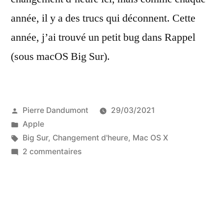
année, il y a des trucs qui déconnent. Cette
année, j’ai trouvé un petit bug dans Rappel
(sous macOS Big Sur).
Publié
Pierre Dandumont
29/03/2021
par
Publié
Apple
dans
Étiquettes :
Big Sur
,
Changement d'heure
,
Mac OS X
sur
2 commentaires
Comme
chaque
année,
Apple
n’aime