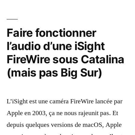
l’icône
des
dossiers
Faire fonctionner
avec
l’audio d’une iSight
macOS
Big
FireWire sous Catalina
Sur
(mais pas Big Sur)
L’iSight est une caméra FireWire lancée par
Apple en 2003, ça ne nous rajeunit pas. Et
depuis quelques versions de macOS, Apple