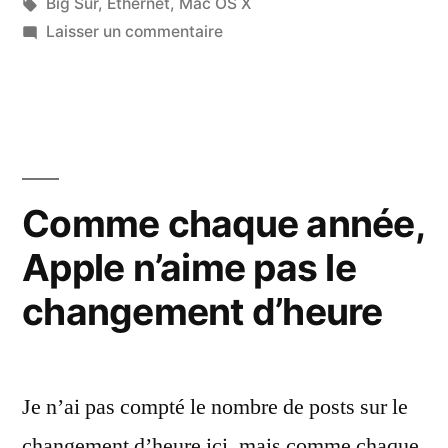
dans
Étiquettes :
Big Sur
,
Ethernet
,
Mac OS X
sur
Laisser un commentaire
Big
Sur
m’a
cassé
mon
réseau
Comme chaque année,
Ethernet
Apple n’aime pas le
10
Gb/s
changement d’heure
Je n’ai pas compté le nombre de posts sur le
changement d’heure ici, mais comme chaque