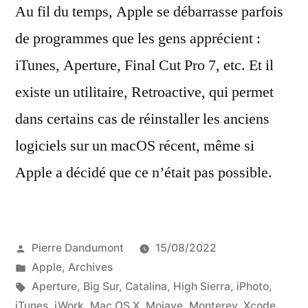
quelques
Au fil du temps, Apple se débarrasse parfois
années
de programmes que les gens apprécient :
iTunes, Aperture, Final Cut Pro 7, etc. Et il
existe un utilitaire, Retroactive, qui permet
dans certains cas de réinstaller les anciens
logiciels sur un macOS récent, même si
Apple a décidé que ce n’était pas possible.
Publié
Pierre Dandumont
15/08/2022
par
Publié
Apple
,
Archives
dans
Étiquettes :
Aperture
,
Big Sur
,
Catalina
,
High Sierra
,
iPhoto
,
iTunes
,
iWork
,
Mac OS X
,
Mojave
,
Monterey
,
Xcode