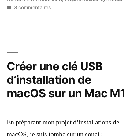
sur
3 commentaires
Retroactive
:
les
anciens
logiciels
Apple
Créer une clé USB
sur
d’installation de
les
nouveaux
macOS sur un Mac M1
OS
En préparant mon projet d’installations de
macOS, je suis tombé sur un souci :