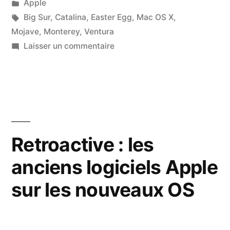
par
Publié
Apple
dans
Étiquettes :
Big Sur
,
Catalina
,
Easter Egg
,
Mac OS X
,
Mojave
,
Monterey
,
Ventura
sur
Laisser un commentaire
Easter
Egg
:
le
document
qui
Retroactive : les
présente
anciens logiciels Apple
le
Bitcoin
sur les nouveaux OS
dans
macOS
depuis