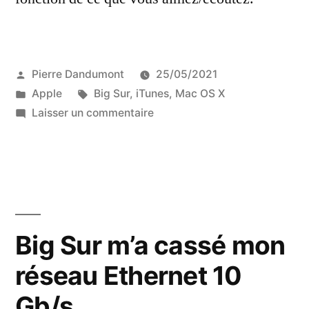
Publié
Pierre Dandumont
25/05/2021
par
Publié
Étiquettes :
Apple
Big Sur
,
iTunes
,
Mac OS X
dans
sur
Laisser un commentaire
Désactiver
la
lecture
automatique
de
Musique
Big Sur m’a cassé mon
réseau Ethernet 10
Gb/s