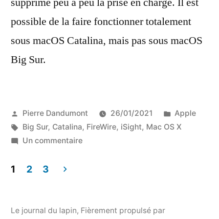
supprime peu à peu la prise en charge. Il est
possible de la faire fonctionner totalement
sous macOS Catalina, mais pas sous macOS
Big Sur.
Publié
Publié
Pierre Dandumont
26/01/2021
Apple
par
Étiquettes :
dans
Big Sur
,
Catalina
,
FireWire
,
iSight
,
Mac OS X
sur
Un commentaire
Faire
fonctionner
1
2
3
l’audio
Pagination
d’une
des
iSight
Le journal du lapin
,
Fièrement propulsé par