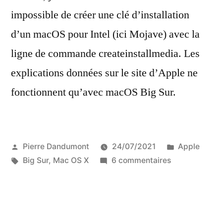
impossible de créer une clé d’installation
d’un macOS pour Intel (ici Mojave) avec la
ligne de commande createinstallmedia. Les
explications données sur le site d’Apple ne
fonctionnent qu’avec macOS Big Sur.
Publié
Publié
Pierre Dandumont
24/07/2021
Apple
par
Étiquettes :
sur
dans
Big Sur
,
Mac OS X
6 commentaires
Créer
une
clé
USB