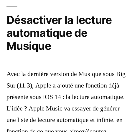
d’installation
de
Désactiver la lecture
macOS
automatique de
sur
un
Musique
Mac
M1
Avec la dernière version de Musique sous Big
Sur (11.3), Apple a ajouté une fonction déjà
présente sous iOS 14 : la lecture automatique.
L’idée ? Apple Music va essayer de générer
une liste de lecture automatique et infinie, en
fonction de ce que vous aimez/écoutez.