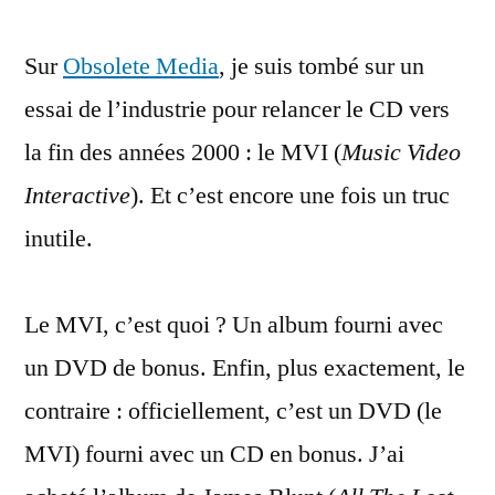
encore
Sur
Obsolete Media
un
, je suis tombé sur un
« format »
essai de l’industrie pour relancer le CD vers
de
la fin des années 2000 : le MVI (
Music Video
CD
sans
Interactive
). Et c’est encore une fois un truc
intérêt
inutile.
Le MVI, c’est quoi ? Un album fourni avec
un DVD de bonus. Enfin, plus exactement, le
contraire : officiellement, c’est un DVD (le
MVI) fourni avec un CD en bonus. J’ai