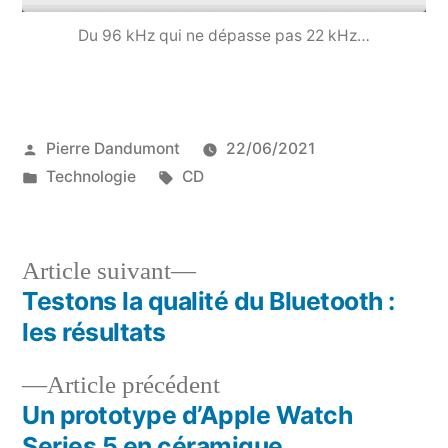
Du 96 kHz qui ne dépasse pas 22 kHz…
Publié
Pierre Dandumont
22/06/2021
par
Publié
Étiquettes :
Technologie
CD
dans
Article
Article suivant
suivant :
Testons la qualité du Bluetooth :
Navigation
les résultats
de
Article
Article précédent
l’article
précédent :
Un prototype d’Apple Watch
Series 5 en céramique