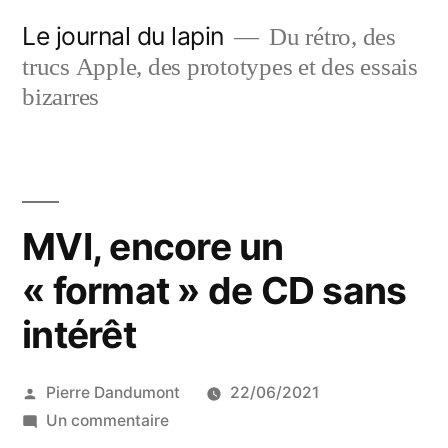
Aller
Le journal du lapin
Du rétro, des
au
trucs Apple, des prototypes et des essais
contenu
bizarres
MVI, encore un
« format » de CD sans
intérêt
Publié
Pierre Dandumont
22/06/2021
par
sur
Un commentaire
MVI,