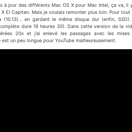
s à jour des différents Mac OS X pour Mac Intel, ça va, il 
El Capitan. Mais je voulais remonter plus loin. Pour tout d
a (10.13)… en gardant le même disque dur (enfin, SSD)
complète dure 18 heures 30). Dans cette version de la vid
érées 20x et j’ai enlevé les passages avec les mises 
e est un peu longue pour YouTube malheureusement.