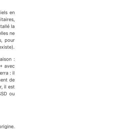
iels en
itaires,
allé la
lles ne
s, pour
xiste).
aison :
S+ avec
rra : il
ment de
 il est
 SSD ou
rigine.