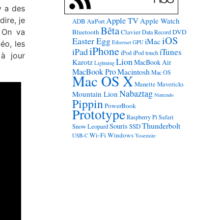
y a des
Apple TV
ire, je
Apple Watch
ADB
AirPort
Bêta
. On va
Bluetooth
Clavier
DVD
Data Record
iOS
Easter Egg
iMac
Ethernet
GPU
éo, les
iPhone
iPad
iTunes
iPod
iPod touch
à jour
Lion
Karotz
MacBook Air
Lightning
MacBook Pro
Macintosh
Mac OS
Mac OS X
Manette
Mavericks
Nabaztag
Mountain Lion
Nintendo
Pippin
PowerBook
Prototype
Raspberry Pi
Safari
Thunderbolt
Souris
Snow Leopard
SSD
Wi-Fi
Windows
USB-C
Yosemite