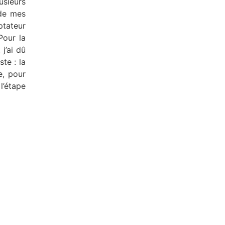
usieurs
 de mes
ptateur
Pour la
j’ai dû
te : la
e, pour
l’étape