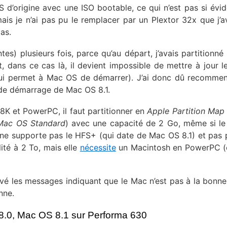
S d’origine avec une ISO bootable, ce qui n’est pas si évid
ais je n’ai pas pu le remplacer par un Plextor 32x que j’a
pas.
tes) plusieurs fois, parce qu’au départ, j’avais partitionné
dans ce cas là, il devient impossible de mettre à jour 
qui permet à Mac OS de démarrer). J’ai donc dû recomme
 de démarrage de Mac OS 8.1.
68K et PowerPC, il faut partitionner en
Apple Partition Map
Mac OS Standard
) avec une capacité de 2 Go, même si l
 ne supporte pas le HFS+ (qui date de Mac OS 8.1) et pas 
lité à 2 To, mais elle
nécessite
un Macintosh en PowerPC (
enlevé les messages indiquant que le Mac n’est pas à la bonne
nne.
 8.0, Mac OS 8.1 sur Performa 630