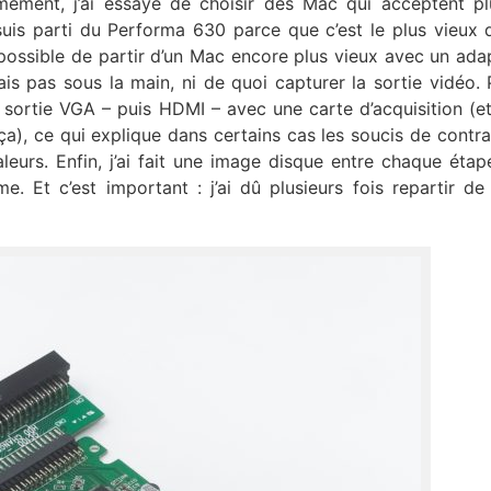
ement, j’ai essayé de choisir des Mac qui acceptent pl
 suis parti du Performa 630 parce que c’est le plus vieux
 possible de partir d’un Mac encore plus vieux avec un ada
is pas sous la main, ni de quoi capturer la sortie vidéo. 
a sortie VGA – puis HDMI – avec une carte d’acquisition (et 
ça), ce qui explique dans certains cas les soucis de contras
leurs. Enfin, j’ai fait une image disque entre chaque étap
 Et c’est important : j’ai dû plusieurs fois repartir de 