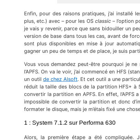
Enfin, pour des raisons pratiques, j’ai installé
plus, etc.) avec – pour les OS
classic
– l’option po
je vais y revenir, parce que sans bidouiller un pe
version de base dans tous les cas, avant de forc
sont plus disponibles en mise à jour automati
gagner un peu de temps et de place, je suis part
Vous vous demandez peut-être pourquoi je ne su
l’APFS. On va le voir, j’ai commencé en HFS (sta
un outil
de chez Alsoft
. Et cet outil a une particu
réduit la taille des blocs de la partition HFS+ 
convertir la partition en APFS. En effet, l’APFS 
impossible de convertir la partition et donc d
formater le disque, mais je m’étais fixé une chose
1 : System 7.1.2 sur Performa 630
Alors, la première étape a été compliquée. J