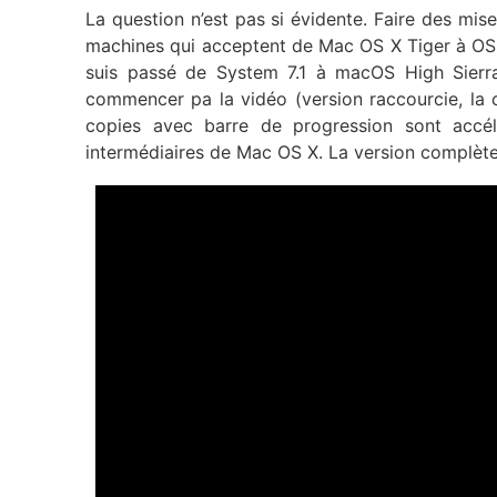
La question n’est pas si évidente. Faire des mise
machines qui acceptent de Mac OS X Tiger à OS X 
suis passé de System 7.1 à macOS High Sierr
commencer pa la vidéo (version raccourcie, la 
copies avec barre de progression sont accél
intermédiaires de Mac OS X. La version complèt