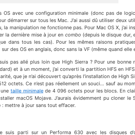
 les OS avec une configuration minimale (donc pas de logic
ur démarrer sur tous les Mac. J’ai aussi dû utiliser deux util
u, la manipulation ne fonctionne pas. Pour Mac OS X, j’ai inst
er la dernière mise à jour en
combo
(depuis le disque dur, e
que dans tous les cas). Pour les mêmes raisons pratique
i sur des OS en anglais, donc sans la VF (même quand elle e
is pas allé plus loin que High Sierra ? Pour une bonne r
ndard) et à un moment, j’ai converti la partition HFS en HF
larité, que je n’ai découvert qu’après l’installation de High Sie
à 512 octets. Ce n’est pas réellement un souci… sauf au mo
a une
taille minimale
de 4 096 octets pour les blocs. En clair,
’installer macOS Mojave. J’aurais évidemment pu cloner le
 : mettre à jour sans tout effacer.
e suis parti sur un Performa 630 avec les disques d’o