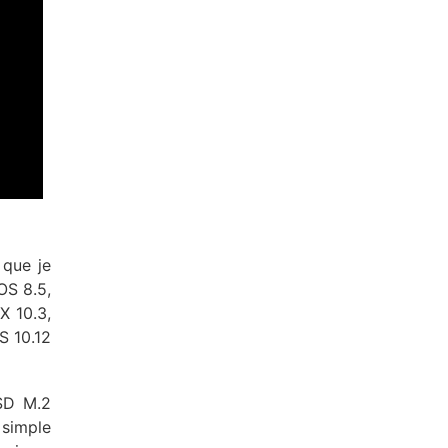
 que je
OS 8.5,
X 10.3,
S 10.12
SSD M.2
 simple