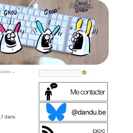
Accueil
iculière
→
.1 dans