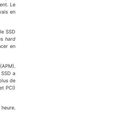
ent. Le
vais en
 le SSD
les
hard
ncer en
(APM).
e SSD a
plus de
et PCI)
 heure.