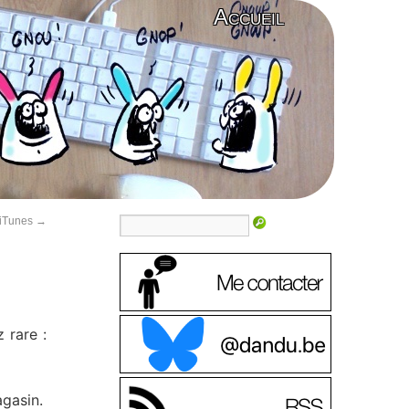
Accueil
 iTunes
→
 rare :
gasin.