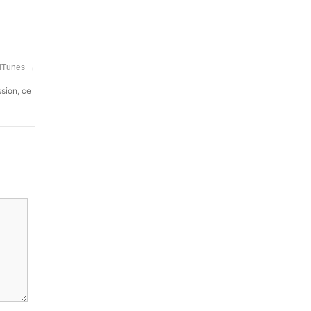
 iTunes
→
ssion, ce