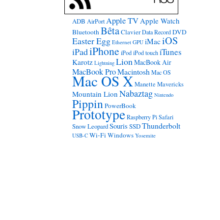
Apple TV
Apple Watch
ADB
AirPort
Bêta
Bluetooth
Clavier
DVD
Data Record
iOS
Easter Egg
iMac
Ethernet
GPU
iPhone
iPad
iTunes
iPod
iPod touch
Lion
Karotz
MacBook Air
Lightning
MacBook Pro
Macintosh
Mac OS
Mac OS X
Manette
Mavericks
Nabaztag
Mountain Lion
Nintendo
Pippin
PowerBook
Prototype
Raspberry Pi
Safari
Thunderbolt
Souris
Snow Leopard
SSD
Wi-Fi
Windows
USB-C
Yosemite