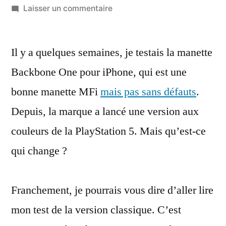
par
sur
Laisser un commentaire
Test
de
Il y a quelques semaines, je testais la manette
la
manette
Backbone One pour iPhone, qui est une
Backbone
bonne manette MFi
mais pas sans défauts
.
One
PlayStation
Depuis, la marque a lancé une version aux
:
couleurs de la PlayStation 5. Mais qu’est-ce
la
qui change ?
même
(pas
en
Franchement, je pourrais vous dire d’aller lire
mieux)
mon test de la version classique. C’est