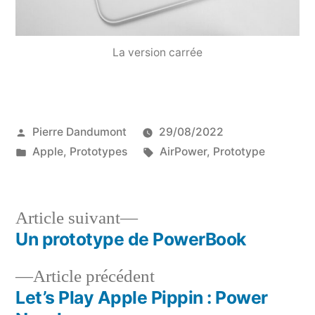
La version carrée
Publié
Pierre Dandumont
29/08/2022
par
Publié
Étiquettes :
Apple
,
Prototypes
AirPower
,
Prototype
dans
Article
Article suivant
suivant :
Un prototype de PowerBook
Navigation
Article
Article précédent
de
précédent :
Let’s Play Apple Pippin : Power