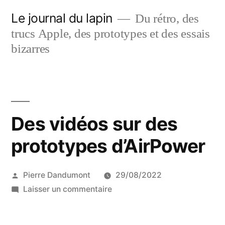
Aller
Le journal du lapin
Du rétro, des
au
trucs Apple, des prototypes et des essais
contenu
bizarres
Des vidéos sur des
prototypes d’AirPower
Publié
Pierre Dandumont
29/08/2022
par
sur
Laisser un commentaire
Des
vidéos