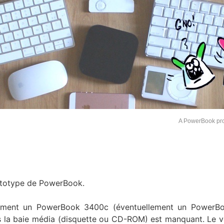
A PowerBook pr
rototype de PowerBook.
iblement un PowerBook 3400c (éventuellement un PowerB
ans la baie média (disquette ou CD-ROM) est manquant. Le 