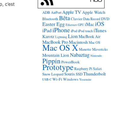
p, c’est
Apple TV
Apple Watch
ADB
AirPort
Bêta
Bluetooth
Clavier
DVD
Data Record
iOS
Easter Egg
iMac
Ethernet
GPU
iPhone
iPad
iTunes
iPod
iPod touch
Lion
Karotz
MacBook Air
Lightning
MacBook Pro
Macintosh
Mac OS
Mac OS X
Manette
Mavericks
Nabaztag
Mountain Lion
Nintendo
Pippin
PowerBook
Prototype
Raspberry Pi
Safari
Thunderbolt
Souris
Snow Leopard
SSD
Wi-Fi
Windows
USB-C
Yosemite