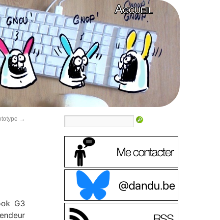
Accueil
ototype
→
ook G3
vendeur