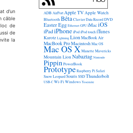
at d’un
Apple TV
Apple Watch
ADB
AirPort
Bêta
n câble
Bluetooth
Clavier
DVD
Data Record
iOS
Easter Egg
iMac
bloc de
Ethernet
GPU
iPhone
iPad
iTunes
iPod
iPod touch
ussi de
Lion
Karotz
MacBook Air
Lightning
vite la
MacBook Pro
Macintosh
Mac OS
Mac OS X
Manette
Mavericks
Nabaztag
Mountain Lion
Nintendo
Pippin
PowerBook
Prototype
Raspberry Pi
Safari
Thunderbolt
Souris
Snow Leopard
SSD
Wi-Fi
Windows
USB-C
Yosemite