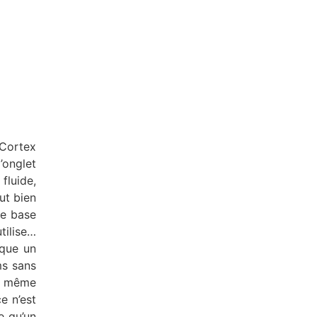
Cortex
’onglet
fluide,
ut bien
 de base
tilise…
nque un
ms sans
la même
e n’est
e qu’un