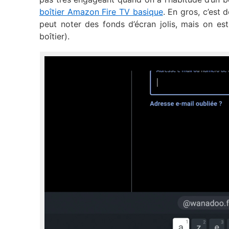
boîtier Amazon Fire TV basique
. En gros, c’est
peut noter des fonds d’écran jolis, mais on e
boîtier).