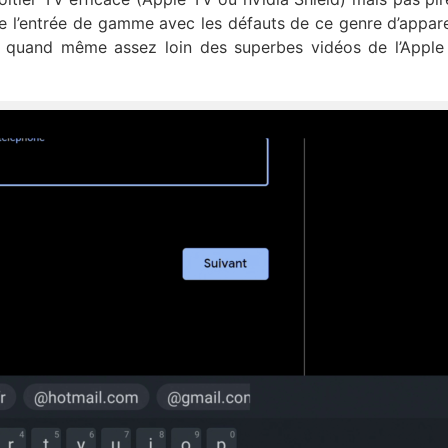
 de l’entrée de gamme avec les défauts de ce genre d’appare
st quand même assez loin des superbes vidéos de l’Apple