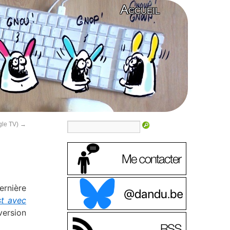
Accueil
gle TV)
→
ernière
t avec
version