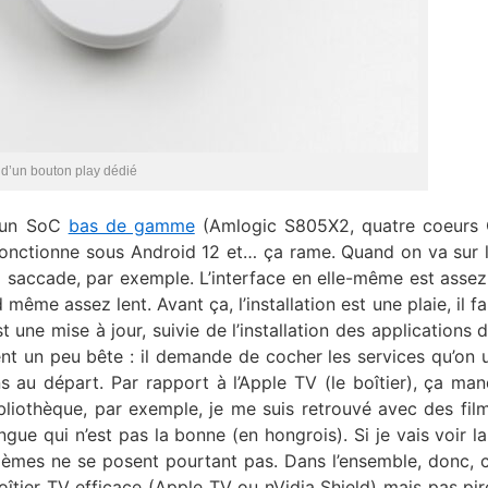
d’un bouton play dédié
: un SoC
bas de gamme
(Amlogic S805X2, quatre coeurs 
nctionne sous Android 12 et… ça rame. Quand on va sur l
a saccade, par exemple. L’interface en elle-même est assez 
même assez lent. Avant ça, l’installation est une plaie, il fa
est une mise à jour, suivie de l’installation des applications
t un peu bête : il demande de cocher les services qu’on u
s au départ. Par rapport à l’Apple TV (le boîtier), ça ma
ibliothèque, par exemple, je me suis retrouvé avec des fil
ngue qui n’est pas la bonne (en hongrois). Si je vais voir 
blèmes ne se posent pourtant pas. Dans l’ensemble, donc, c
îtier TV efficace (Apple TV ou nVidia Shield) mais pas pir