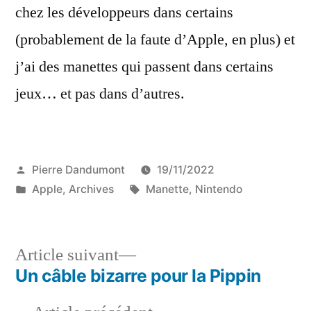
chez les développeurs dans certains
(probablement de la faute d’Apple, en plus) et
j’ai des manettes qui passent dans certains
jeux… et pas dans d’autres.
Publié
Pierre Dandumont
19/11/2022
par
Publié
Étiquettes :
Apple
,
Archives
Manette
,
Nintendo
dans
Article
Article suivant
suivant :
Un câble bizarre pour la Pippin
Navigation