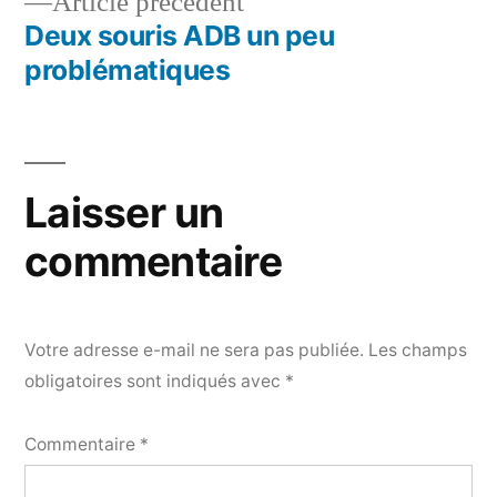
Article
Article précédent
de
précédent :
Deux souris ADB un peu
l’article
problématiques
Laisser un
commentaire
Votre adresse e-mail ne sera pas publiée.
Les champs
obligatoires sont indiqués avec
*
Commentaire
*