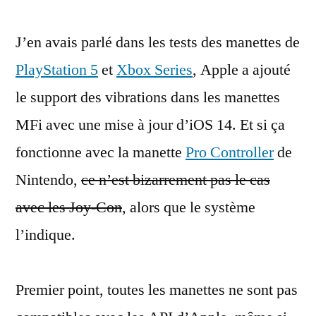
de
J’en avais parlé dans les tests des manettes de
vibrations
pour
PlayStation 5
et
Xbox Series
, Apple a ajouté
les
le support des vibrations dans les manettes
Joy-
Con
MFi avec une mise à jour d’iOS 14. Et si ça
sous
fonctionne avec la manette
Pro Controller
de
iOS
Nintendo,
ce n’est bizarrement pas le cas
et
Ventura
avec les Joy-Con
, alors que le système
(en
l’indique.
fait,
si)
Premier point, toutes les manettes ne sont pas