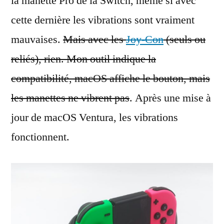
la manette Pro de la Switch, même si avec
cette dernière les vibrations sont vraiment
mauvaises.
Mais avec les
Joy-Con
(seuls ou
reliés), rien. Mon outil indique la
compatibilité, macOS affiche le bouton, mais
les manettes ne vibrent pas
. Après une mise à
jour de macOS Ventura, les vibrations
fonctionnent.