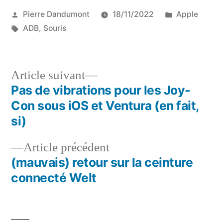
Publié
Publié
Pierre Dandumont
18/11/2022
Apple
par
Étiquettes :
dans
ADB
,
Souris
Article
Article suivant
suivant :
Pas de vibrations pour les Joy-
Navigation
Con sous iOS et Ventura (en fait,
de
si)
l’article
Article
Article précédent
précédent :
(mauvais) retour sur la ceinture
connecté Welt