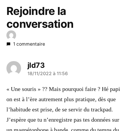
Rejoindre la
conversation
1 commentaire
jld73
a
18/11/2022 à 11:56
dit :
« Une souris » ?? Mais pourquoi faire ? Hé papi
on est à l’ère autrement plus pratique, dès que
l’habitude est prise, de se servir du trackpad.
J’espère que tu n’enregistre pas tes données sur
un magnétophone à bande, comme du temps du