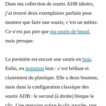
Dans ma collection de souris ADB idiotes,
ADB
un
j’ai trouvé deux exemplaires parfaits pour
peu
montrer que faire une souris, c’est un métier.
problématiques
Ce n’est pas pire que
ma souris de beauf
,
mais presque.
La première est encore une souris en
bois
.
Enfin, en
imitation
bois : c’est brillant et
clairement du plastique. Elle a deux boutons,
mais dans la configuration classique des
souris ADB : le second (à droite) bloque le
clic. Une pression active le clic gauche, une