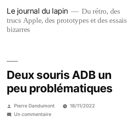
Aller
Le journal du lapin
Du rétro, des
au
trucs Apple, des prototypes et des essais
contenu
bizarres
Deux souris ADB un
peu problématiques
Publié
Pierre Dandumont
18/11/2022
par
sur
Un commentaire
Deux
souris