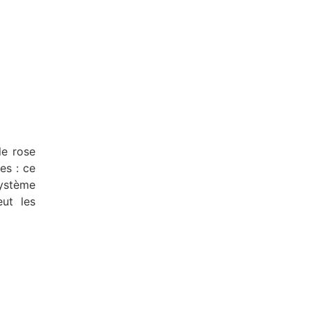
le rose
tes : ce
système
eut les