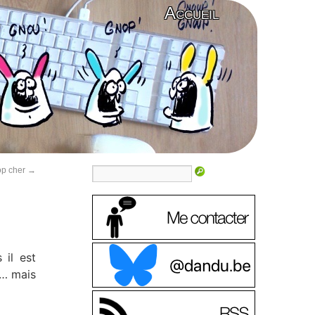
Accueil
op cher
→
 il est
e… mais