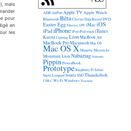
), mais
mander
Apple TV
Apple Watch
ADB
AirPort
Bêta
se pour
Bluetooth
Clavier
DVD
Data Record
iOS
Easter Egg
iMac
digé en
Ethernet
GPU
iPhone
iPad
iTunes
iPod
iPod touch
our les
Lion
Karotz
MacBook Air
Lightning
MacBook Pro
Macintosh
Mac OS
Mac OS X
Manette
Mavericks
Nabaztag
Mountain Lion
Nintendo
Pippin
PowerBook
Prototype
Raspberry Pi
Safari
Thunderbolt
Souris
Snow Leopard
SSD
Wi-Fi
Windows
USB-C
Yosemite