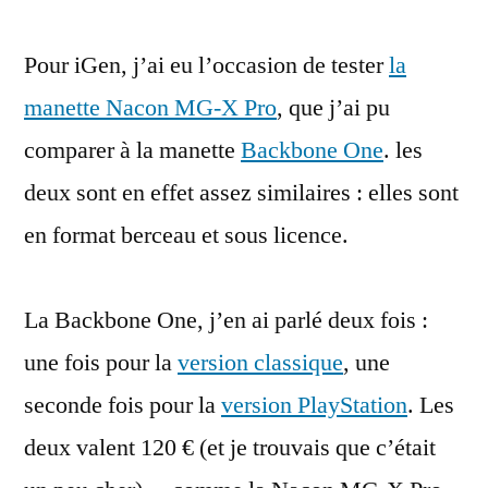
de
Pour iGen, j’ai eu l’occasion de tester
la
la
Nacon
manette Nacon MG-X Pro
, que j’ai pu
MG-
comparer à la manette
Backbone One
. les
X
Pro
deux sont en effet assez similaires : elles sont
:
en format berceau et sous licence.
la
manette
Xbox
La Backbone One, j’en ai parlé deux fois :
pour
une fois pour la
version classique
, une
iPhone
seconde fois pour la
version PlayStation
. Les
deux valent 120 € (et je trouvais que c’était