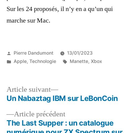
Sur les 24 proposés, il n’y en a qu’un qui
marche sur Mac.
Publié
Pierre Dandumont
13/01/2023
par
Publié
Étiquettes :
Apple
,
Technologie
Manette
,
Xbox
dans
Article
Article suivant
suivant :
Un Nabaztag IBM sur LeBonCoin
Navigation
Article
Article précédent
de
précédent :
The Last Supper : un catalogue
l’article
numérique pour ZX Spectrum sur