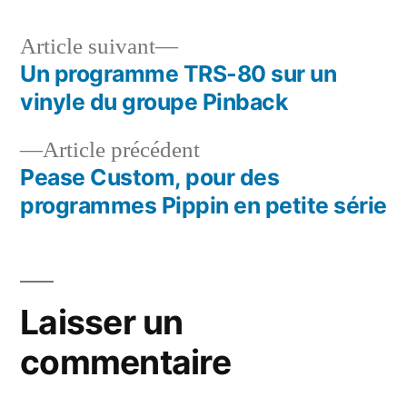
Article
Article suivant
suivant :
Un programme TRS-80 sur un
Navigation
vinyle du groupe Pinback
de
Article
Article précédent
l’article
précédent :
Pease Custom, pour des
programmes Pippin en petite série
Laisser un
commentaire