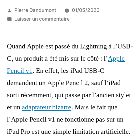
Publié
Pierre Dandumont
01/05/2023
par
sur
Laisser un commentaire
Jumeler
un
Quand Apple est passé du Lightning à l’USB-
Apple
Pencil
C, un produit a été mis sur le côté : l’
Apple
(1)
Pencil v1
. En effet, les iPad USB-C
avec
un
demandent un Apple Pencil 2, sauf l’iPad
iPad
sorti récemment, qui passe par l’ancien stylet
Pro
et un
adaptateur bizarre
. Mais le fait que
USB-
C,
l’Apple Pencil v1 ne fonctionne pas sur un
c’est
iPad Pro est une simple limitation artificielle.
possible