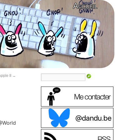
Accueil
Apple II
→
@World