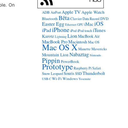
ble. On
Apple TV
Apple Watch
ADB
AirPort
Bêta
Bluetooth
Clavier
DVD
Data Record
iOS
Easter Egg
iMac
Ethernet
GPU
iPhone
iPad
iTunes
iPod
iPod touch
Lion
Karotz
MacBook Air
Lightning
MacBook Pro
Macintosh
Mac OS
Mac OS X
Manette
Mavericks
Nabaztag
Mountain Lion
Nintendo
Pippin
PowerBook
Prototype
Raspberry Pi
Safari
Thunderbolt
Souris
Snow Leopard
SSD
Wi-Fi
Windows
USB-C
Yosemite