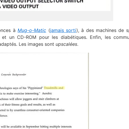
rences à
Mug-o-Matic
(
jamais sorti
), à des machines de s
 et un CD-ROM pour les diabétiques. Enfin, les commu
 adaptés. Les images sont
upscalées
.