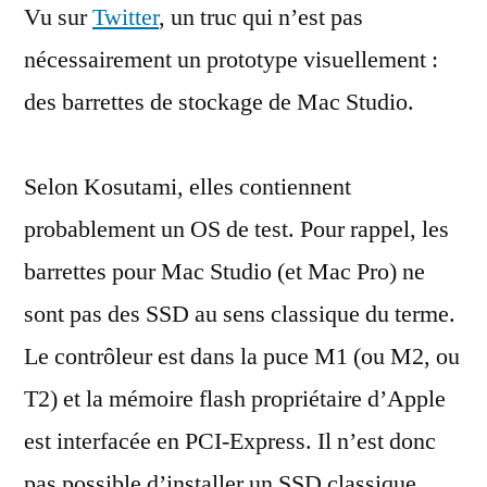
Vu sur
Twitter
, un truc qui n’est pas
de
SSD
nécessairement un prototype visuellement :
de
des barrettes de stockage de Mac Studio.
Mac
Studio
Selon Kosutami, elles contiennent
probablement un OS de test. Pour rappel, les
barrettes pour Mac Studio (et Mac Pro) ne
sont pas des SSD au sens classique du terme.
Le contrôleur est dans la puce M1 (ou M2, ou
T2) et la mémoire flash propriétaire d’Apple
est interfacée en PCI-Express. Il n’est donc
pas possible d’installer un SSD classique