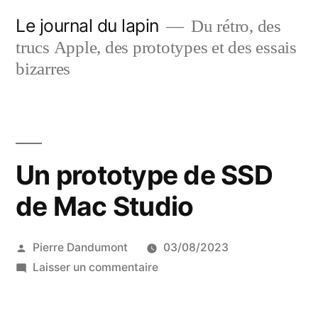
Aller
Le journal du lapin
Du rétro, des
au
trucs Apple, des prototypes et des essais
contenu
bizarres
Un prototype de SSD
de Mac Studio
Publié
Pierre Dandumont
03/08/2023
par
sur
Laisser un commentaire
Un
prototype