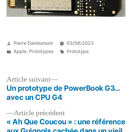
Publié
Pierre Dandumont
03/08/2023
par
Publié
Étiquettes :
Apple
,
Prototypes
Prototype
dans
Article
Article suivant
suivant :
Un prototype de PowerBook G3…
Navigation
avec un CPU G4
de
Article
Article précédent
l’article
précédent :
« Ah Que Coucou » : une référence
aux Guignols cachée dans un vieil