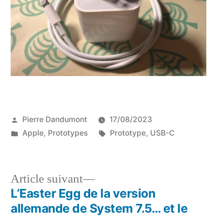
Publié
Pierre Dandumont
17/08/2023
par
Publié
Étiquettes :
Apple
,
Prototypes
Prototype
,
USB-C
dans
Article
Article suivant
suivant :
L’Easter Egg de la version
Navigation
allemande de System 7.5… et le