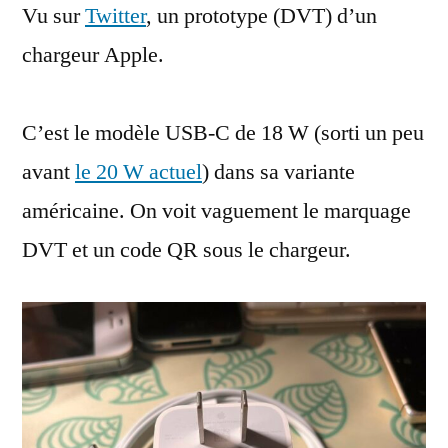
Vu sur
Twitter
, un prototype (DVT) d’un
de
chargeur
chargeur Apple.
USB-
C
DVT
C’est le modèle USB-C de 18 W (sorti un peu
avant
le 20 W actuel
) dans sa variante
américaine. On voit vaguement le marquage
DVT et un code QR sous le chargeur.