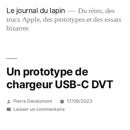
Aller
Le journal du lapin
Du rétro, des
au
trucs Apple, des prototypes et des essais
contenu
bizarres
Un prototype de
chargeur USB-C DVT
Publié
Pierre Dandumont
17/08/2023
par
sur
Laisser un commentaire
Un
prototype