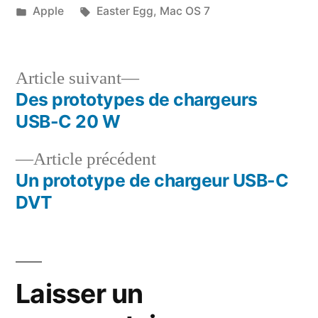
par
Publié
Étiquettes :
Apple
Easter Egg
,
Mac OS 7
dans
Article
Article suivant
suivant :
Des prototypes de chargeurs
Navigation
USB-C 20 W
de
Article
Article précédent
l’article
précédent :
Un prototype de chargeur USB-C
DVT
Laisser un