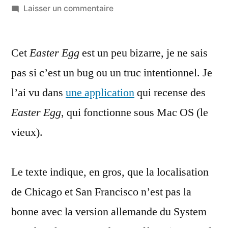
par
sur
Laisser un commentaire
L’Easter
Egg
Cet
Easter Egg
est un peu bizarre, je ne sais
de
la
pas si c’est un bug ou un truc intentionnel. Je
version
l’ai vu dans
une application
qui recense des
allemande
de
Easter Egg
, qui fonctionne sous Mac OS (le
System
vieux).
7.5…
et
le
Le texte indique, en gros, que la localisation
mauvais
de Chicago et San Francisco n’est pas la
San
Franciso
bonne avec la version allemande du System