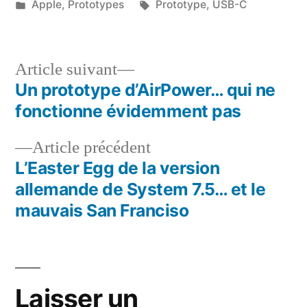
par
Publié
Étiquettes :
Apple
,
Prototypes
Prototype
,
USB-C
dans
Article
Article suivant
suivant :
Un prototype d’AirPower… qui ne
Navigation
fonctionne évidemment pas
de
Article
Article précédent
l’article
précédent :
L’Easter Egg de la version
allemande de System 7.5… et le
mauvais San Franciso
Laisser un