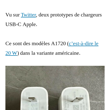
prototypes
Vu sur
Twitter
, deux prototypes de chargeurs
de
chargeurs
USB-C Apple.
USB-
C
20
Ce sont des modèles A1720 (
c’est-à-dire le
W
20 W
) dans la variante américaine.