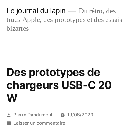
Aller
Le journal du lapin
Du rétro, des
au
trucs Apple, des prototypes et des essais
contenu
bizarres
Des prototypes de
chargeurs USB-C 20
W
Publié
Pierre Dandumont
19/08/2023
par
sur
Laisser un commentaire
Des