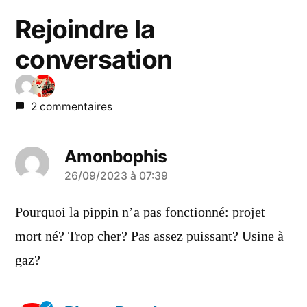
Rejoindre la
conversation
2 commentaires
Amonbophis
a
26/09/2023 à 07:39
dit :
Pourquoi la pippin n’a pas fonctionné: projet
mort né? Trop cher? Pas assez puissant? Usine à
gaz?