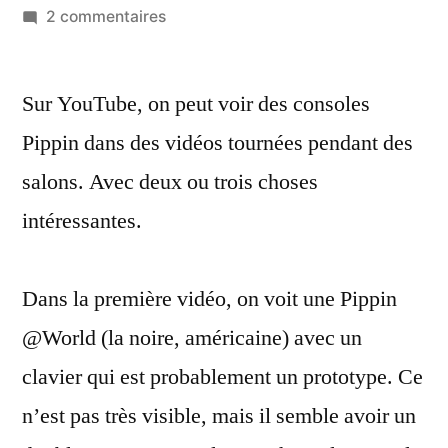
par
sur
2 commentaires
Trois
vidéos
Sur YouTube, on peut voir des consoles
de
la
Pippin dans des vidéos tournées pendant des
Pippin
salons. Avec deux ou trois choses
qui
montrent
intéressantes.
d’anciennes
publicités
Dans la première vidéo, on voit une Pippin
et
présentations
@World (la noire, américaine) avec un
clavier qui est probablement un prototype. Ce
n’est pas très visible, mais il semble avoir un