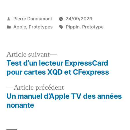
Publié
Pierre Dandumont
24/09/2023
par
Publié
Étiquettes :
Apple
,
Prototypes
Pippin
,
Prototype
dans
Article
Article suivant
suivant :
Test d’un lecteur ExpressCard
Navigation
pour cartes XQD et CFexpress
de
Article
Article précédent
l’article
précédent :
Un manuel d’Apple TV des années
nonante