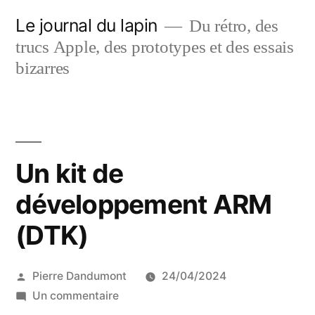
Aller
Le journal du lapin
Du rétro, des
au
trucs Apple, des prototypes et des essais
contenu
bizarres
Un kit de
développement ARM
(DTK)
Publié
Pierre Dandumont
24/04/2024
par
sur
Un commentaire
Un