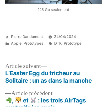
128 Go seulement
Publié
Pierre Dandumont
24/04/2024
par
Publié
Étiquettes :
Apple
,
Prototypes
DTK
,
Prototype
dans
Article
Article suivant
suivant :
L’Easter Egg du tricheur au
Navigation
Solitaire : un as dans la manche
de
Article
Article précédent
l’article
précédent :
,
et
: les trois AirTags