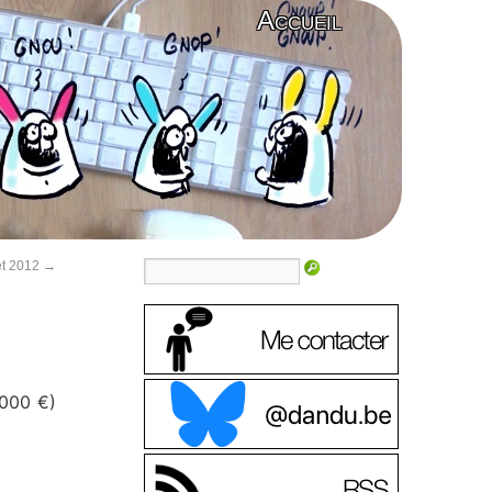
Accueil
 et 2012
→
 000 €)