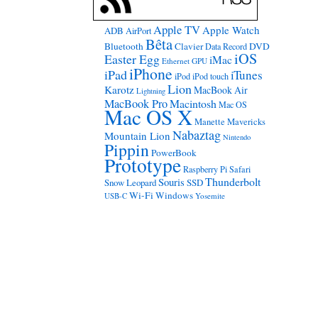
Apple TV
Apple Watch
ADB
AirPort
Bêta
Bluetooth
Clavier
DVD
Data Record
iOS
Easter Egg
iMac
Ethernet
GPU
iPhone
iPad
iTunes
iPod
iPod touch
Lion
Karotz
MacBook Air
Lightning
MacBook Pro
Macintosh
Mac OS
Mac OS X
Manette
Mavericks
Nabaztag
Mountain Lion
Nintendo
Pippin
PowerBook
Prototype
Raspberry Pi
Safari
Thunderbolt
Souris
Snow Leopard
SSD
Wi-Fi
Windows
USB-C
Yosemite