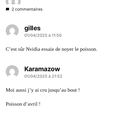
2 commentaires
gilles
a
01/04/2025 à 11:50
dit :
C’est sûr Nvidia essaie de noyer le poisson.
Karamazow
a
01/04/2025 à 21:52
dit :
Moi aussi j’y ai cru jusqu’au bout !
Poisson d’avril !