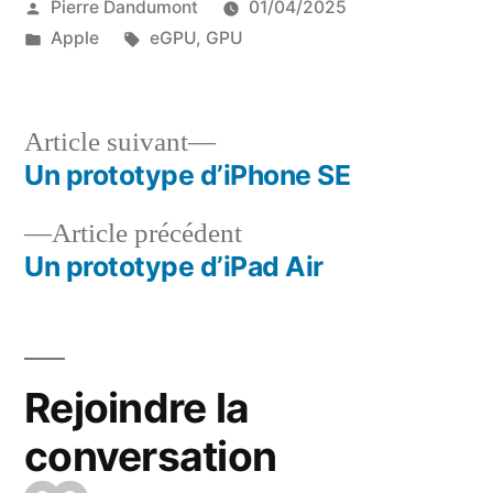
Publié
Pierre Dandumont
01/04/2025
par
Publié
Étiquettes :
Apple
eGPU
,
GPU
dans
Article
Article suivant
suivant :
Un prototype d’iPhone SE
Navigation
Article
Article précédent
de
précédent :
Un prototype d’iPad Air
l’article
Rejoindre la
conversation