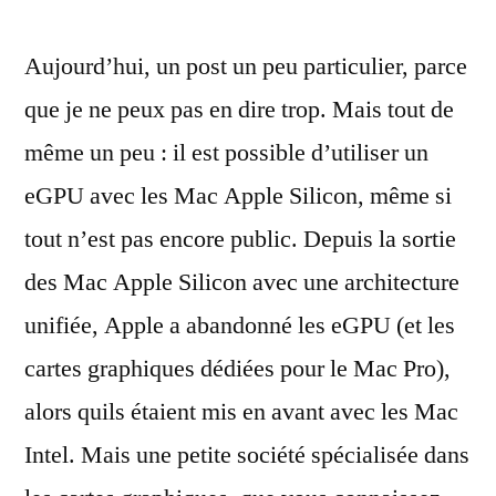
:
Aujourd’hui, un post un peu particulier, parce
un
eGPU
que je ne peux pas en dire trop. Mais tout de
nVidia
même un peu : il est possible d’utiliser un
avec
un
eGPU avec les Mac Apple Silicon, même si
Mac
tout n’est pas encore public. Depuis la sortie
Apple
des Mac Apple Silicon avec une architecture
Silicon,
c’est
unifiée, Apple a abandonné les eGPU (et les
possible
cartes graphiques dédiées pour le Mac Pro),
alors quils étaient mis en avant avec les Mac
Intel. Mais une petite société spécialisée dans