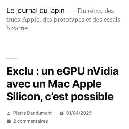
Aller
Le journal du lapin
Du rétro, des
au
trucs Apple, des prototypes et des essais
contenu
bizarres
Exclu : un eGPU nVidia
avec un Mac Apple
Silicon, c’est possible
Publié
Pierre Dandumont
01/04/2025
par
sur
2 commentaires
Exclu