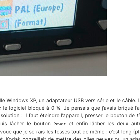
tuelle Windows XP, un adaptateur USB vers série et le câble. 
le logiciel bloqué à 0 %. Je pensais que j’avais briqué l’a
lution : il faut éteindre l’appareil, presser le bouton de
t
puis lâcher le bouton
et enfin lâcher les deux aut
Power
oue que je serrais les fesses tout de même : c’est long (pl
. Kodak conseillait de mettre des piles neuves ou un ada