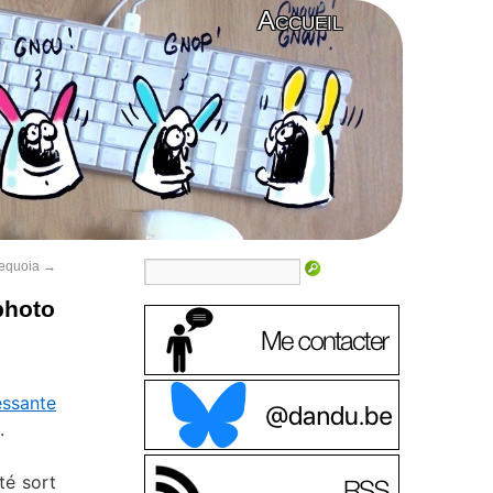
Accueil
Sequoia
→
photo
essante
.
té sort