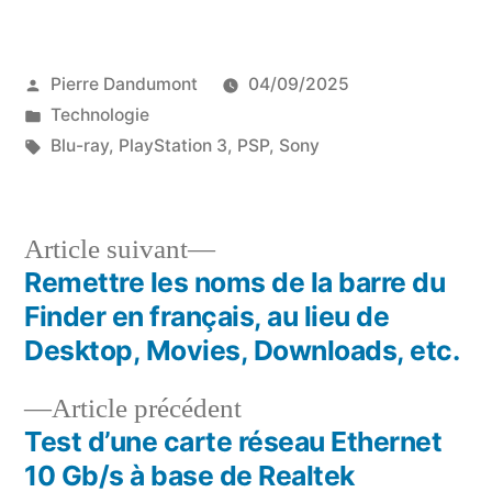
Publié
Pierre Dandumont
04/09/2025
par
Publié
Technologie
dans
Étiquettes :
Blu-ray
,
PlayStation 3
,
PSP
,
Sony
Article
Article suivant
suivant :
Remettre les noms de la barre du
Navigation
Finder en français, au lieu de
de
Desktop, Movies, Downloads, etc.
l’article
Article
Article précédent
précédent :
Test d’une carte réseau Ethernet
10 Gb/s à base de Realtek