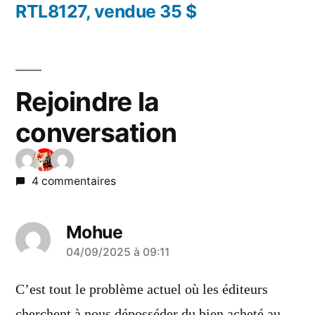
RTL8127, vendue 35 $
Rejoindre la
conversation
4 commentaires
Mohue
a
04/09/2025 à 09:11
dit :
C’est tout le problème actuel où les éditeurs
cherchent à nous déposséder du bien acheté au