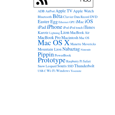
Apple TV
Apple Watch
ADB
AirPort
Bêta
Bluetooth
Clavier
DVD
Data Record
iOS
Easter Egg
iMac
Ethernet
GPU
iPhone
iPad
iTunes
iPod
iPod touch
Lion
Karotz
MacBook Air
Lightning
MacBook Pro
Macintosh
Mac OS
Mac OS X
Manette
Mavericks
Nabaztag
Mountain Lion
Nintendo
Pippin
PowerBook
Prototype
Raspberry Pi
Safari
Thunderbolt
Souris
Snow Leopard
SSD
Wi-Fi
Windows
USB-C
Yosemite