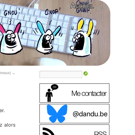
Accueil
animaux)
→
er.
z alors