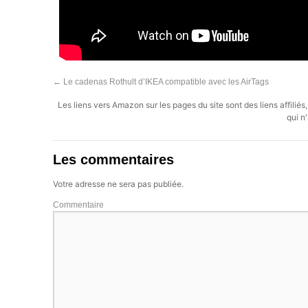
←
Le cadenas Rothult d’IKEA compatible avec les AirTags
Les liens vers Amazon sur les pages du site sont des liens affilié
qui n'
Les commentaires
Votre adresse ne sera pas publiée.
Commentaire