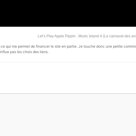
Let’s Play Apple Pippin : Music Island 4 (Le carnaval des 
s, ce qui me permet de financer le site en partie. Je touche donc une petite commi
influe pas les choix des liens.