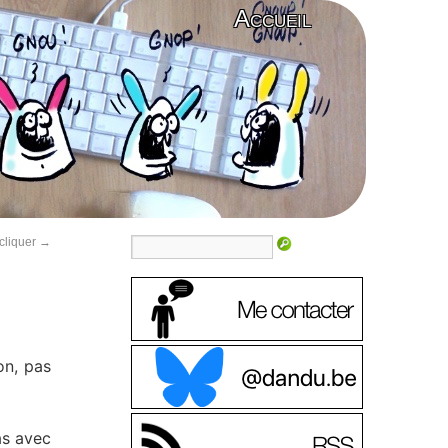
Accueil
 cliquer
→
on, pas
as avec