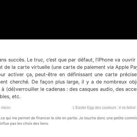
s succès. Le truc, c’est que par défaut, l’iPhone va ouvrir
ant de la carte virtuelle (une carte de paiement
via
Apple Pay
r activer ça, peut-être en définissant une carte précis
ment cherché. De façon plus large, il y a de nombreux obj
à (dé)verrouiller le cadenas : des casques audio, des acce
les, etc.
s micro
L’Easter Egg des couleurs : il va falloir
s, ce qui me permet de financer le site en partie. Je touche donc une petite commi
influe pas les choix des liens.