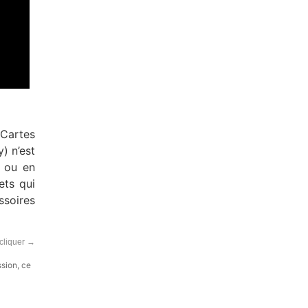
 Cartes
) n’est
e ou en
ets qui
ssoires
 cliquer
→
ssion, ce