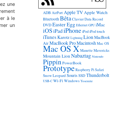
vez une
èrement
Apple TV
Apple Watch
ADB
AirPort
Bêta
er à le
Bluetooth
Clavier
Data Record
Easter Egg
iMac
rmer un
DVD
Ethernet
GPU
iPhone
iOS
iPad
iPod
iPod touch
Lion
iTunes
Karotz
MacBook
Lightning
MacBook Pro
Macintosh
Air
Mac OS
Mac OS X
Manette
Mavericks
Nabaztag
Mountain Lion
Nintendo
Pippin
PowerBook
Prototype
Raspberry Pi
Safari
Thunderbolt
Souris
Snow Leopard
SSD
Wi-Fi
Windows
USB-C
Yosemite