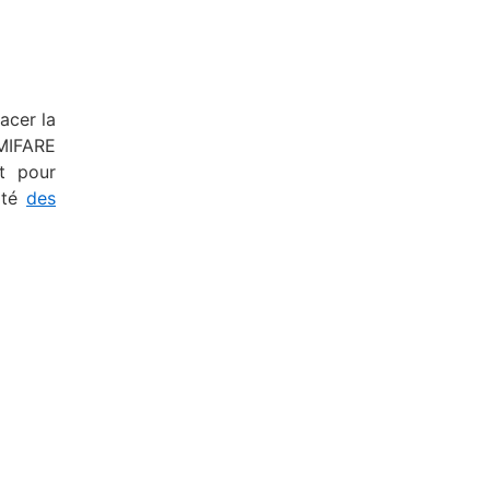
acer la
MIFARE
t pour
rité
des