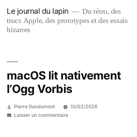
Aller
Le journal du lapin
Du rétro, des
au
trucs Apple, des prototypes et des essais
contenu
bizarres
macOS lit nativement
l’Ogg Vorbis
Publié
Pierre Dandumont
10/02/2026
par
sur
Laisser un commentaire
macOS
lit