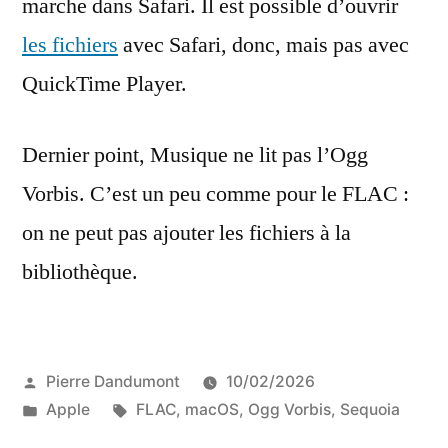
marche dans Safari. Il est possible d’ouvrir
les fichiers
avec Safari, donc, mais pas avec
QuickTime Player.
Dernier point, Musique ne lit pas l’Ogg
Vorbis. C’est un peu comme pour le FLAC :
on ne peut pas ajouter les fichiers à la
bibliothèque.
Publié
Pierre Dandumont
10/02/2026
par
Publié
Étiquettes :
Apple
FLAC
,
macOS
,
Ogg Vorbis
,
Sequoia
dans