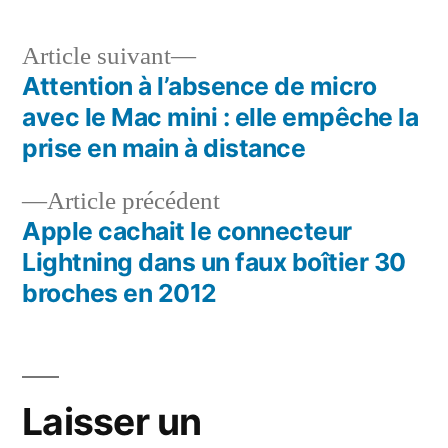
Article
Article suivant
suivant :
Attention à l’absence de micro
Navigation
avec le Mac mini : elle empêche la
de
prise en main à distance
l’article
Article
Article précédent
précédent :
Apple cachait le connecteur
Lightning dans un faux boîtier 30
broches en 2012
Laisser un