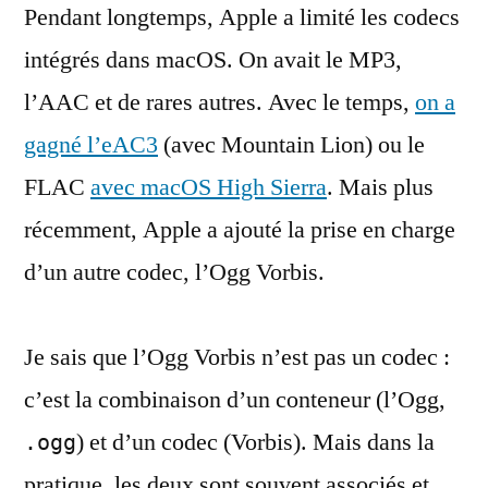
Pendant longtemps, Apple a limité les codecs
nativement
l’Ogg
intégrés dans macOS. On avait le MP3,
Vorbis
l’AAC et de rares autres. Avec le temps,
on a
gagné l’eAC3
(avec Mountain Lion) ou le
FLAC
avec macOS High Sierra
. Mais plus
récemment, Apple a ajouté la prise en charge
d’un autre codec, l’Ogg Vorbis.
Je sais que l’Ogg Vorbis n’est pas un codec :
c’est la combinaison d’un conteneur (l’Ogg,
) et d’un codec (Vorbis). Mais dans la
.ogg
pratique, les deux sont souvent associés et