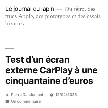
Aller
Le journal du lapin
Du rétro, des
au
trucs Apple, des prototypes et des essais
contenu
bizarres
Test d’un écran
externe CarPlay à une
cinquantaine d’euros
Publié
Pierre Dandumont
12/02/2026
par
sur
Un commentaire
Test