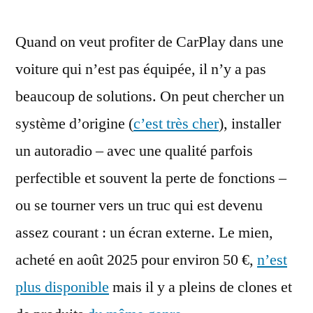
d’un
Quand on veut profiter de CarPlay dans une
écran
externe
voiture qui n’est pas équipée, il n’y a pas
CarPlay
beaucoup de solutions. On peut chercher un
à
une
système d’origine (
c’est très cher
), installer
cinquantaine
un autoradio – avec une qualité parfois
d’euros
perfectible et souvent la perte de fonctions –
ou se tourner vers un truc qui est devenu
assez courant : un écran externe. Le mien,
acheté en août 2025 pour environ 50 €,
n’est
plus disponible
mais il y a pleins de clones et