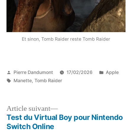
Et sinon, Tomb Raider reste Tomb Raider
Publié
Publié
Pierre Dandumont
17/02/2026
Apple
par
Étiquettes :
dans
Manette
,
Tomb Raider
Article
Article suivant
suivant :
Test du Virtual Boy pour Nintendo
Navigation
Switch Online