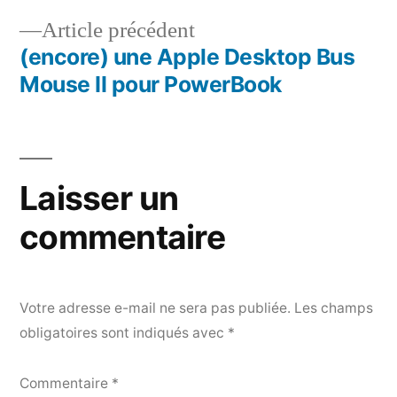
de
Article
Article précédent
l’article
précédent :
(encore) une Apple Desktop Bus
Mouse II pour PowerBook
Laisser un
commentaire
Votre adresse e-mail ne sera pas publiée.
Les champs
obligatoires sont indiqués avec
*
Commentaire
*