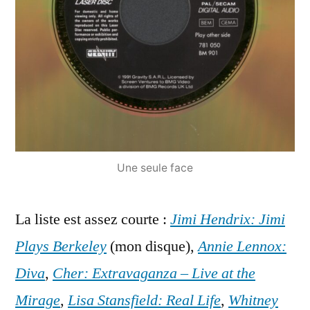
Une seule face
La liste est assez courte :
Jimi Hendrix: Jimi
Plays Berkeley
(mon disque),
Annie Lennox:
Diva
,
Cher: Extravaganza – Live at the
Mirage
,
Lisa Stansfield: Real Life
,
Whitney