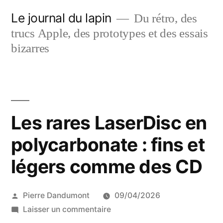
Aller
Le journal du lapin
Du rétro, des
au
trucs Apple, des prototypes et des essais
contenu
bizarres
Les rares LaserDisc en
polycarbonate : fins et
légers comme des CD
Publié
Pierre Dandumont
09/04/2026
par
sur
Laisser un commentaire
Les