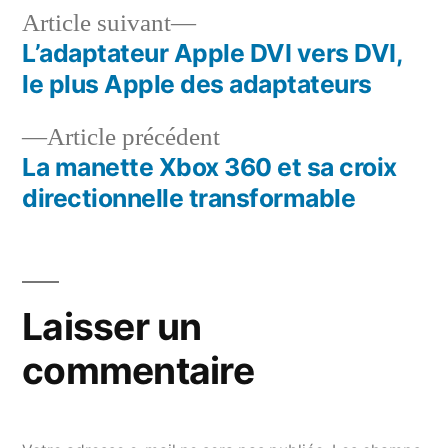
Article
Article suivant
suivant :
L’adaptateur Apple DVI vers DVI,
Navigation
le plus Apple des adaptateurs
de
Article
Article précédent
l’article
précédent :
La manette Xbox 360 et sa croix
directionnelle transformable
Laisser un
commentaire