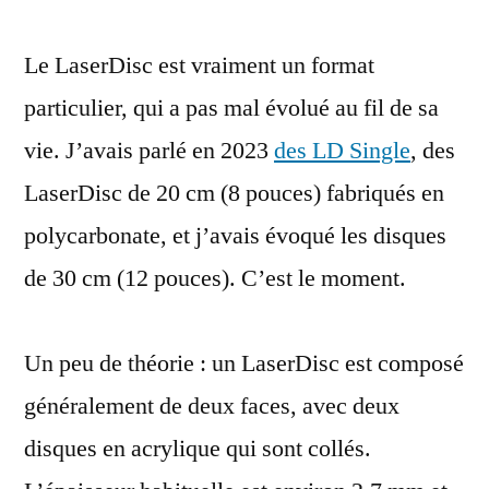
rares
Le LaserDisc est vraiment un format
LaserDisc
en
particulier, qui a pas mal évolué au fil de sa
polycarbonate
vie. J’avais parlé en 2023
des LD Single
, des
:
fins
LaserDisc de 20 cm (8 pouces) fabriqués en
et
polycarbonate, et j’avais évoqué les disques
légers
de 30 cm (12 pouces). C’est le moment.
comme
des
CD
Un peu de théorie : un LaserDisc est composé
généralement de deux faces, avec deux
disques en acrylique qui sont collés.