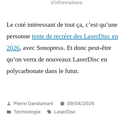
d’informations
Le coté intéressant de tout ça, c’est qu’une
personne
tente de recréer des LaserDisc en
2026
, avec Sonopress. Et donc peut-être
qu’on verra de nouveaux LaserDisc en
polycarbonate dans le futur.
Publié
Pierre Dandumont
09/04/2026
par
Publié
Étiquettes :
Technologie
LaserDisc
dans