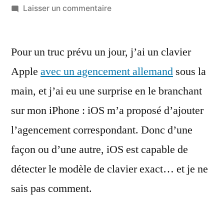
par
sur
Laisser un commentaire
Apple
arrive
Pour un truc prévu un jour, j’ai un clavier
à
détecter
Apple
avec un agencement allemand
sous la
la
main, et j’ai eu une surprise en le branchant
langue
d’un
sur mon iPhone : iOS m’a proposé d’ajouter
clavier
l’agencement correspondant. Donc d’une
Magic
façon ou d’une autre, iOS est capable de
Keyboard
avec
détecter le modèle de clavier exact… et je ne
iOS
sais pas comment.