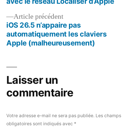
avec le réseau Localiser d’Apple
de
Article
Article précédent
l’article
précédent :
iOS 26.5 n’appaire pas
automatiquement les claviers
Apple (malheureusement)
Laisser un
commentaire
Votre adresse e-mail ne sera pas publiée.
Les champs
obligatoires sont indiqués avec
*