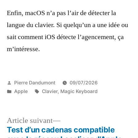
Enfin, macOS n’a pas l’air de détecter la
langue du clavier. Si quelqu’un a une idée ou
sait comment iOS détecte l’agencement, ça
m’intéresse.
Publié
Pierre Dandumont
09/07/2026
par
Publié
Étiquettes :
Apple
Clavier
,
Magic Keyboard
dans
Article
Article suivant
suivant :
Test d’un cadenas compatible
Navigation