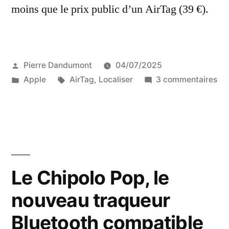
moins que le prix public d’un AirTag (39 €).
Publié
Pierre Dandumont
04/07/2025
par
Publié
Étiquettes :
sur
Apple
AirTag
,
Localiser
3 commentaires
dans
Te
d’u
tr
co
à
mo
Le Chipolo Pop, le
de
nouveau traqueur
4
€
Bluetooth compatible