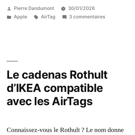
Publié
Pierre Dandumont
30/01/2026
par
Publié
Étiquettes :
sur
Apple
AirTag
3 commentaires
dans
10
ans
d’autonomie
pour
un
AirTag
Le cadenas Rothult
?
d’IKEA compatible
Test
de
avec les AirTags
la
TimeCapsule
d’Elevation
Lab
Connaissez-vous le Rothult ? Le nom donne