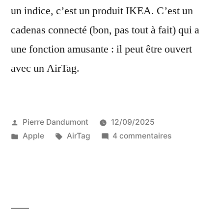
un indice, c’est un produit IKEA. C’est un
cadenas connecté (bon, pas tout à fait) qui a
une fonction amusante : il peut être ouvert
avec un AirTag.
Publié
Pierre Dandumont
12/09/2025
par
Publié
Étiquettes :
sur
Apple
AirTag
4 commentaires
dans
Le
cadenas
Rothult
d’IKEA
compatible
avec