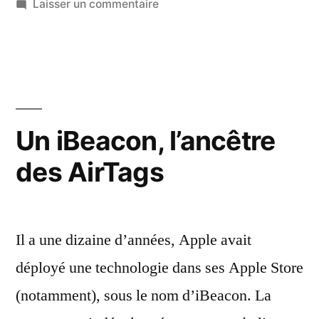
dans
sur
Laisser un commentaire
Les
AirPods
4
et
l’AirTag
de
Un iBeacon, l’ancêtre
l’année
des AirTags
du
serpent
(2025)
Il a une dizaine d’années, Apple avait
déployé une technologie dans ses Apple Store
(notamment), sous le nom d’iBeacon. La