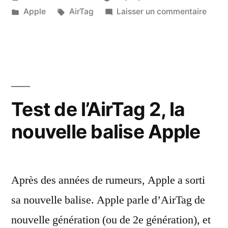
fêter
par
Publié
Étiquettes :
sur
Apple
AirTag
Laisser un commentaire
2026 »
dans
L’Air
Daru
pour
fêter
2026
Test de l’AirTag 2, la
nouvelle balise Apple
Après des années de rumeurs, Apple a sorti
sa nouvelle balise. Apple parle d’AirTag de
nouvelle génération (ou de 2e génération), et