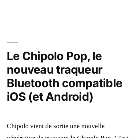
Le
Chipolo
Pop,
le
nouveau
traqueur
Le Chipolo Pop, le
Bluetooth
nouveau traqueur
compatible
Android
Bluetooth compatible
(et
iOS)
iOS (et Android)
Chipolo vient de sortie une nouvelle