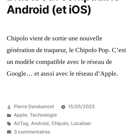
Android (et iOS)
Chipolo vient de sortie une nouvelle
génération de traqueur, le Chipolo Pop. C’est
un modèle compatible avec le réseau de
Google… et aussi avec le réseau d’Apple.
Publié
Pierre Dandumont
15/05/2025
par
Publié
Apple
,
Technologie
dans
Étiquettes :
AirTag
,
Android
,
Chipolo
,
Localiser
sur
3 commentaires