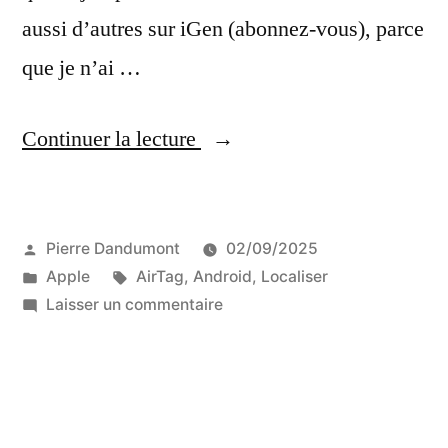
aussi d’autres sur iGen (abonnez-vous), parce
que je n’ai …
« Tous
Continuer la lecture
les
tests
Publié
Pierre Dandumont
02/09/2025
de
par
Publié
Étiquettes :
Apple
AirTag
,
Android
,
Localiser
traqueurs
dans
sur
Laisser un commentaire
iOS
Tous
les
et
tests
Android »
de
traqueurs