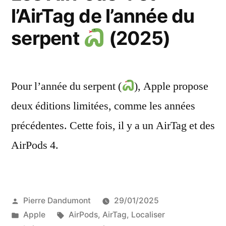
l’AirTag de l’année du
compatible
iOS
serpent
(2025)
(et
Android)
Pour l’année du serpent (
), Apple propose
deux éditions limitées, comme les années
précédentes. Cette fois, il y a un AirTag et des
AirPods 4.
Publié
Pierre Dandumont
29/01/2025
par
Publié
Étiquettes :
Apple
AirPods
,
AirTag
,
Localiser