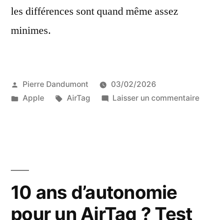
les différences sont quand même assez
minimes.
Publié
Pierre Dandumont
03/02/2026
par
Publié
Étiquettes :
sur
Apple
AirTag
Laisser un commentaire
dans
Test
de
l’AirT
2,
la
nouve
10 ans d’autonomie
balis
pour un AirTag ? Test
Appl