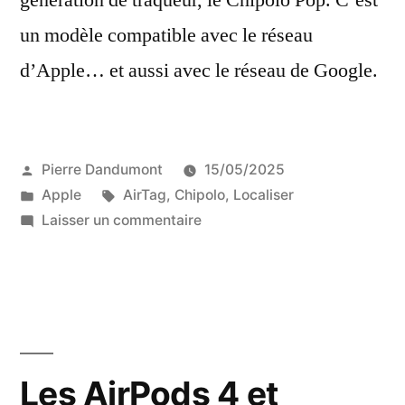
génération de traqueur, le Chipolo Pop. C’est
un modèle compatible avec le réseau
d’Apple… et aussi avec le réseau de Google.
Publié
Pierre Dandumont
15/05/2025
par
Publié
Étiquettes :
Apple
AirTag
,
Chipolo
,
Localiser
dans
sur
Laisser un commentaire
Le
Chipolo
Pop,
le
nouveau
traqueur
Les AirPods 4 et
Bluetooth