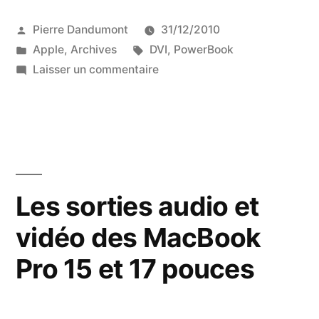
audio
Publié
Pierre Dandumont
31/12/2010
et
par
Publié
Étiquettes :
Apple
,
Archives
DVI
,
PowerBook
vidéo
dans
sur
Laisser un commentaire
des
Les
sorties
PowerBook
audio
G4
et
vidéo
DVI »
des
Les sorties audio et
PowerBook
vidéo des MacBook
G4
DVI
Pro 15 et 17 pouces