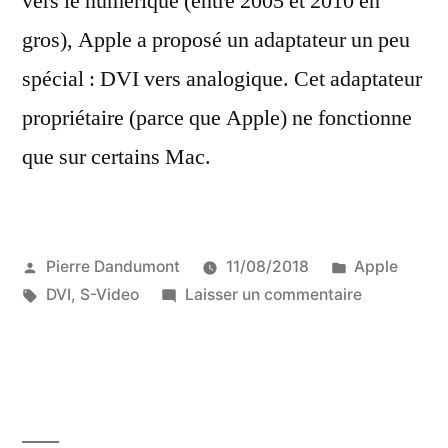
vers le numérique (entre 2005 et 2010 en
gros), Apple a proposé un adaptateur un peu
spécial : DVI vers analogique. Cet adaptateur
propriétaire (parce que Apple) ne fonctionne
que sur certains Mac.
Publié
Publié
Pierre Dandumont
11/08/2018
Apple
par
Étiquettes :
dans
sur
DVI
,
S-Video
Laisser un commentaire
L’adaptateu
DVI
vers
S-
Video/comp