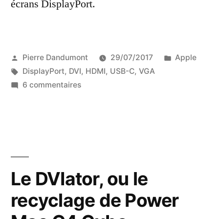
écrans DisplayPort.
Publié
Publié
Pierre Dandumont
29/07/2017
Apple
par
Étiquettes :
dans
DisplayPort
,
DVI
,
HDMI
,
USB-C
,
VGA
sur
6 commentaires
Brancher
un
écran
sur
un
MacBook
Le DVIator, ou le
Pro
recyclage de Power
avec
de