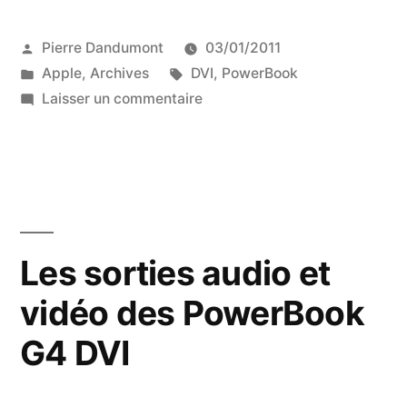
audio
Publié
Pierre Dandumont
03/01/2011
et
par
Publié
Étiquettes :
Apple
,
Archives
DVI
,
PowerBook
vidéo
dans
sur
Laisser un commentaire
des
Les
sorties
PowerBook
audio
G4
et
vidéo
15
des
Les sorties audio et
et
PowerBook
17
vidéo des PowerBook
G4
15
pouces
G4 DVI
et
«
17
pouces