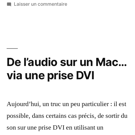
sur
Laisser un commentaire
Le
DVIator,
ou
le
recyclage
de
De l’audio sur un Mac…
Power
via une prise DVI
Mac
G4
Cube
Aujourd’hui, un truc un peu particulier : il est
possible, dans certains cas précis, de sortir du
son sur une prise DVI en utilisant un