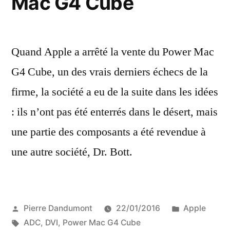
Mac G4 Cube
l’USB-
C
Quand Apple a arrêté la vente du Power Mac
G4 Cube, un des vrais derniers échecs de la
firme, la société a eu de la suite dans les idées
: ils n’ont pas été enterrés dans le désert, mais
une partie des composants a été revendue à
une autre société, Dr. Bott.
Publié
Publié
Pierre Dandumont
22/01/2016
Apple
par
Étiquettes :
dans
ADC
,
DVI
,
Power Mac G4 Cube