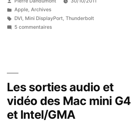
Publié
Pierre Dandumont
30/10/2011
par
Publié
Apple
,
Archives
dans
Étiquettes :
DVI
,
Mini DisplayPort
,
Thunderbolt
sur
5 commentaires
Les
adaptateurs
vidéo
Apple
:
la
Les sorties audio et
liste
vidéo des Mac mini G4
complète
et Intel/GMA