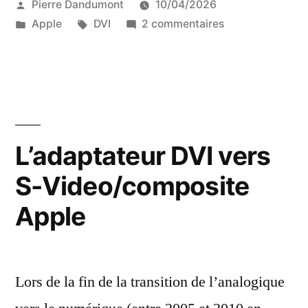
Publié
Pierre Dandumont
10/04/2026
par
Publié
Étiquettes :
sur
Apple
DVI
2 commentaires
dans
L’adaptateur
Apple
DVI
vers
DVI,
le
L’adaptateur DVI vers
plus
S-Video/composite
Apple
des
Apple
adaptateurs
Lors de la fin de la transition de l’analogique