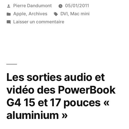
Publié
Pierre Dandumont
05/01/2011
et
par
Publié
Étiquettes :
Apple
,
Archives
DVI
,
Mac mini
vidéo
dans
sur
Laisser un commentaire
des
Les
sorties
Mac
audio
mini
et
vidéo
G4
des
Les sorties audio et
et
Mac
Intel/GMA »
vidéo des PowerBook
mini
G4
G4 15 et 17 pouces «
et
Intel/GMA
aluminium »