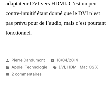
adaptateur DVI vers HDMI. C’est un peu
contre-intuitif étant donné que le DVI n’est
pas prévu pour de l’audio, mais c’est pourtant
fonctionnel.
Publié
Pierre Dandumont
18/04/2014
par
Publié
Étiquettes :
Apple
,
Technologie
DVI
,
HDMI
,
Mac OS X
dans
sur
2 commentaires
De
l’audio
sur
un
Mac…