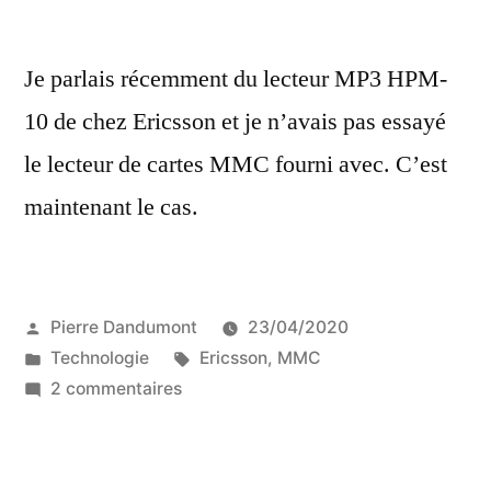
Je parlais récemment du lecteur MP3 HPM-
10 de chez Ericsson et je n’avais pas essayé
le lecteur de cartes MMC fourni avec. C’est
maintenant le cas.
Publié
Pierre Dandumont
23/04/2020
par
Publié
Étiquettes :
Technologie
Ericsson
,
MMC
dans
sur
2 commentaires
Le
lecteur
de