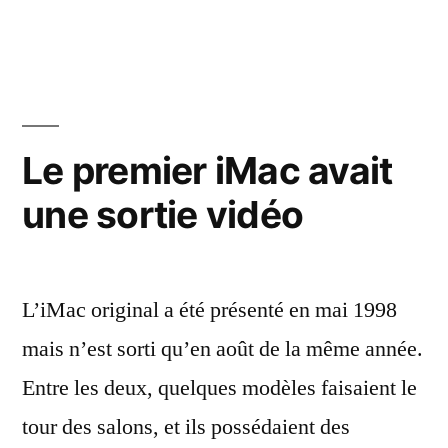
La
limite
des
8
Go
de
Le premier iMac avait
certains
une sortie vidéo
Mac
L’iMac original a été présenté en mai 1998
mais n’est sorti qu’en août de la même année.
Entre les deux, quelques modèles faisaient le
tour des salons, et ils possédaient des