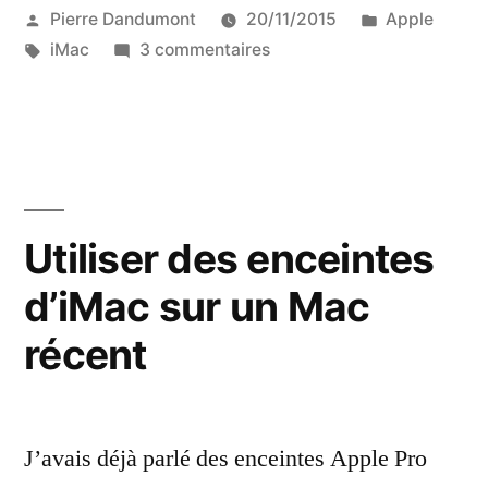
Publié
Publié
Pierre Dandumont
20/11/2015
Apple
par
Étiquettes :
sur
dans
iMac
3 commentaires
Un
iMac
Flower
Power
Utiliser des enceintes
d’iMac sur un Mac
récent
J’avais déjà parlé des enceintes Apple Pro