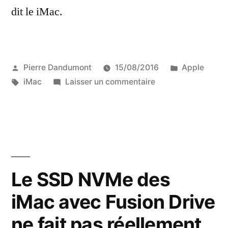
dit le iMac.
Publié
Publié
Pierre Dandumont
15/08/2016
Apple
par
Étiquettes :
sur
dans
iMac
Laisser un commentaire
Bon
anniversaire,
iMac
Le SSD NVMe des
iMac avec Fusion Drive
ne fait pas réellement