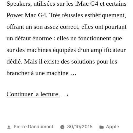
Speakers, utilisées sur les iMac G4 et certains
Power Mac G4. Très réussies esthétiquement,
offrant un son assez correct, elles ont pourtant
un défaut énorme : elles ne fonctionnent que
sur des machines équipées d’un amplificateur
dédié. Mais il existe des solutions pour les
brancher à une machine …
« Utiliser
Continuer la lecture
des
enceintes
Publié
Publié
Pierre Dandumont
30/10/2015
Apple
d’iMac