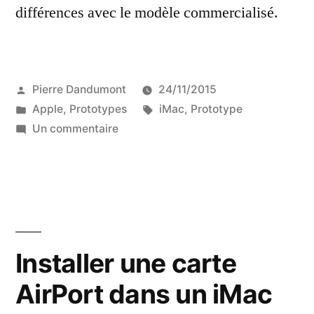
différences avec le modèle commercialisé.
Publié
Pierre Dandumont
24/11/2015
par
Publié
Étiquettes :
Apple
,
Prototypes
iMac
,
Prototype
dans
sur
Un commentaire
Le
premier
iMac
avait
une
sortie
Installer une carte
vidéo
AirPort dans un iMac