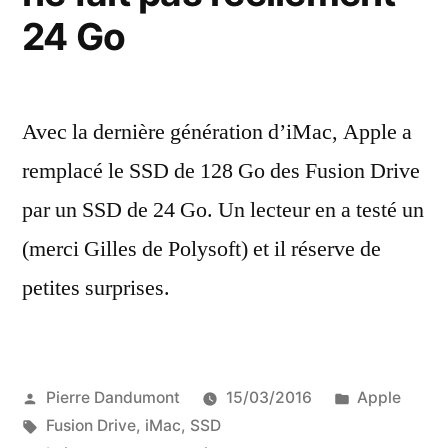
24 Go
Avec la dernière génération d’iMac, Apple a
remplacé le SSD de 128 Go des Fusion Drive
par un SSD de 24 Go. Un lecteur en a testé un
(merci Gilles de Polysoft) et il réserve de
petites surprises.
Publié
Publié
Pierre Dandumont
15/03/2016
Apple
par
Étiquettes :
dans
Fusion Drive
,
iMac
,
SSD