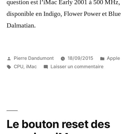
question est l’iMac Early 2001 à 500 MHz,
disponible en Indigo, Flower Power et Blue
Dalmatian.
Publié
Publié
Pierre Dandumont
18/09/2015
Apple
par
Étiquettes :
sur
dans
CPU
,
iMac
Laisser un commentaire
Quand
l’iMac
était
plus
rapide
aux
Le bouton reset des
USA