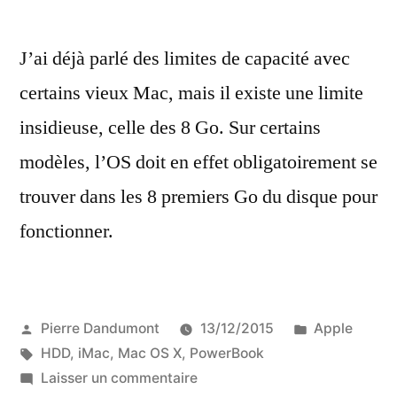
J’ai déjà parlé des limites de capacité avec
certains vieux Mac, mais il existe une limite
insidieuse, celle des 8 Go. Sur certains
modèles, l’OS doit en effet obligatoirement se
trouver dans les 8 premiers Go du disque pour
fonctionner.
Publié
Publié
Pierre Dandumont
13/12/2015
Apple
par
Étiquettes :
dans
HDD
,
iMac
,
Mac OS X
,
PowerBook
sur
Laisser un commentaire