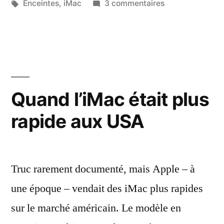
par
Étiquettes :
sur
dans
Enceintes
,
iMac
3 commentaires
sur
Utiliser
un
des
enceintes
Mac
d’iMac
récent »
sur
un
Quand l’iMac était plus
Mac
rapide aux USA
récent
Truc rarement documenté, mais Apple – à
une époque – vendait des iMac plus rapides
sur le marché américain. Le modèle en