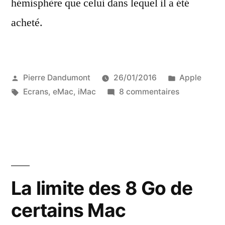
hémisphère que celui dans lequel il a été
acheté.
Publié
Publié
Pierre Dandumont
26/01/2016
Apple
par
Étiquettes :
sur
dans
Ecrans
,
eMac
,
iMac
8 commentaires
N’achetez
pas
un
vieil
écran
en
La limite des 8 Go de
Australie
certains Mac