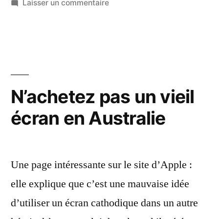
sur
Laisser un commentaire
Le
SSD
NVMe
des
iMac
avec
N’achetez pas un vieil
Fusion
écran en Australie
Drive
ne
fait
pas
Une page intéressante sur le site d’Apple :
réellement
24
elle explique que c’est une mauvaise idée
Go
d’utiliser un écran cathodique dans un autre