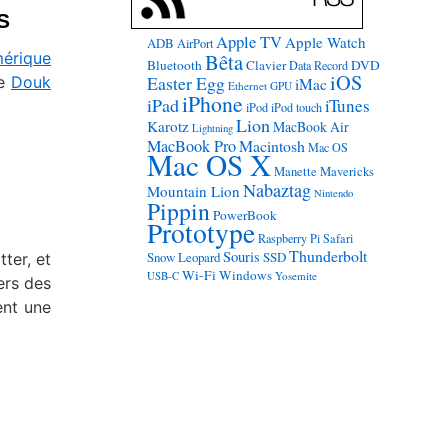
S
Apple TV
Apple Watch
ADB
AirPort
mérique
Bêta
Bluetooth
Clavier
DVD
Data Record
iOS
Easter Egg
le
Douk
iMac
Ethernet
GPU
iPhone
iPad
iTunes
iPod
iPod touch
Lion
Karotz
MacBook Air
Lightning
MacBook Pro
Macintosh
Mac OS
Mac OS X
Manette
Mavericks
Nabaztag
Mountain Lion
Nintendo
Pippin
PowerBook
Prototype
Raspberry Pi
Safari
Thunderbolt
Souris
Snow Leopard
SSD
ter, et
Wi-Fi
Windows
USB-C
Yosemite
ers des
ent une