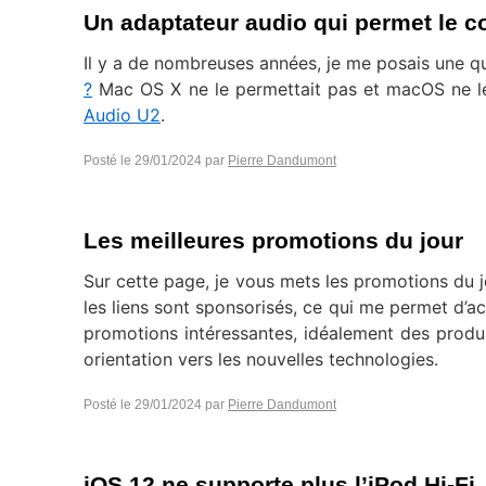
Un adaptateur audio qui permet le 
Il y a de nombreuses années, je me posais une q
?
Mac OS X ne le permettait pas et macOS ne le
Audio U2
.
Posté le
29/01/2024
par
Pierre Dandumont
Les meilleures promotions du jour
Sur cette page, je vous mets les promotions du j
les liens sont sponsorisés, ce qui me permet d’ac
promotions intéressantes, idéalement des produ
orientation vers les nouvelles technologies.
Posté le
29/01/2024
par
Pierre Dandumont
iOS 12 ne supporte plus l’iPod Hi-Fi