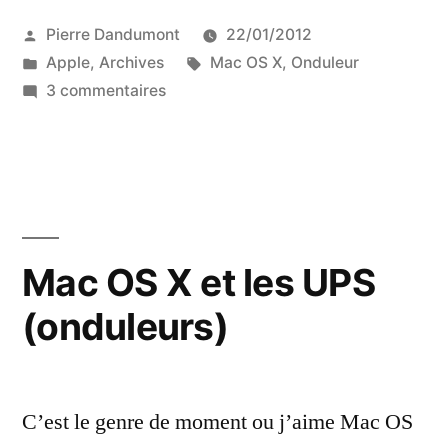
Publié
Pierre Dandumont
22/01/2012
par
Publié
Étiquettes :
Apple
,
Archives
Mac OS X
,
Onduleur
dans
sur
3 commentaires
Onduleur
et
Mac
OS
X
:
Mac OS X et les UPS
la
(onduleurs)
détection
C’est le genre de moment ou j’aime Mac OS