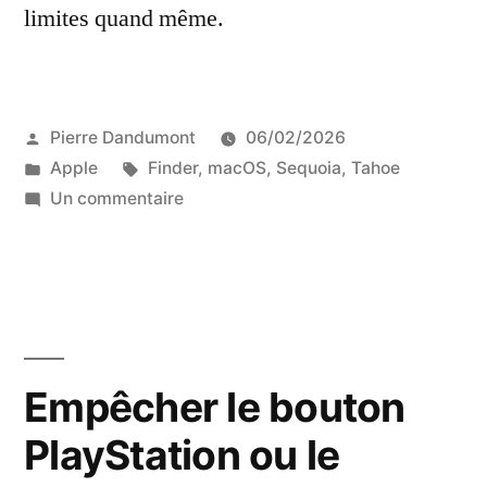
limites quand même.
Publié
Pierre Dandumont
06/02/2026
par
Publié
Étiquettes :
Apple
Finder
,
macOS
,
Sequoia
,
Tahoe
dans
sur
Un commentaire
macOS
peut
ajuster
la
largeur
des
Empêcher le bouton
colonnes
PlayStation ou le
du
Finder