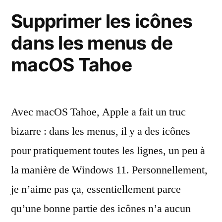
contre
Supprimer les icônes
tentent
les
d’installer
dans les menus de
arnaques
qui
des
macOS Tahoe
tentent
apps
d’installer
des
via
apps
Avec macOS Tahoe, Apple a fait un truc
le
via
bizarre : dans les menus, il y a des icônes
terminal »
le
terminal
pour pratiquement toutes les lignes, un peu à
la manière de Windows 11. Personnellement,
je n’aime pas ça, essentiellement parce
qu’une bonne partie des icônes n’a aucun