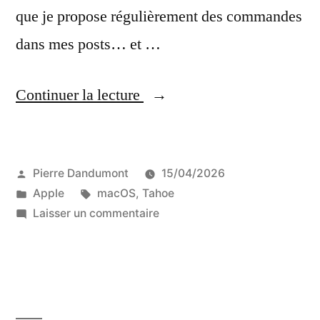
que je propose régulièrement des commandes
dans mes posts… et …
« macOS
Continuer la lecture
26.4
protège
Publié
Pierre Dandumont
15/04/2026
(un
par
Publié
Étiquettes :
Apple
macOS
,
Tahoe
peu)
dans
sur
Laisser un commentaire
contre
macOS
26.4
les
protège
arnaques
(un
peu)
qui