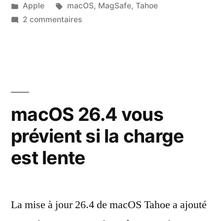
par
Publié
Étiquettes :
Apple
macOS
,
MagSafe
,
Tahoe
dans
sur
2 commentaires
macOS
26.5
affiche
enfin
la
bonne
macOS 26.4 vous
couleur
prévient si la charge
pour
la
est lente
LED
du
MagSafe
3
La mise à jour 26.4 de macOS Tahoe a ajouté
quand