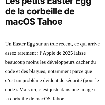
Les petits Easter Egg
bouton
l’app
de la corbeille de
Xbox
de
Jeux
macOS Tahoe
lancer
sous
l’app
Jeux
macOS
sous
Un Easter Egg sur un truc récent, ce qui arrive
Tahoe »
macOS
assez rarement : l’Apple de 2025 laisse
Tahoe
beaucoup moins les développeurs cacher du
code et des blagues, notamment parce que
c’est un problème évident de sécurité (pour le
code). Mais ici, c’est juste dans une image :
la corbeille de macOS Tahoe.