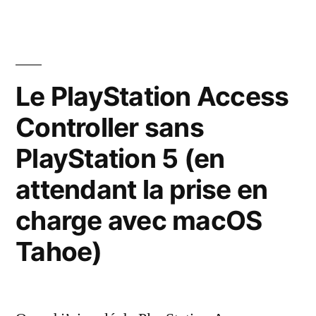
affiche
la
puissance
demandée
Le PlayStation Access
par
Controller sans
les
accessoires
PlayStation 5 (en
USB
attendant la prise en
charge avec macOS
Tahoe)