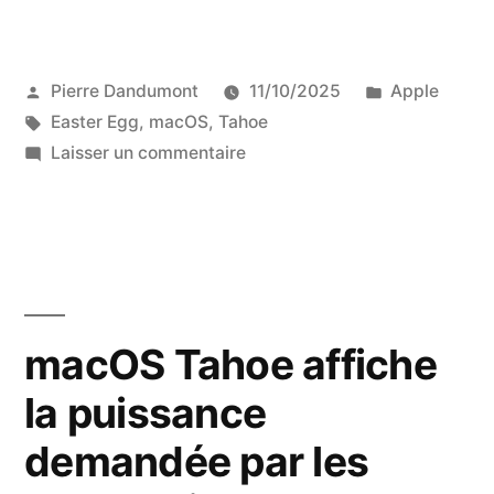
Publié
Publié
Pierre Dandumont
11/10/2025
Apple
par
Étiquettes :
dans
Easter Egg
,
macOS
,
Tahoe
sur
Laisser un commentaire
Les
petits
Easter
Egg
de
la
macOS Tahoe affiche
corbeille
la puissance
de
macOS
demandée par les
Tahoe