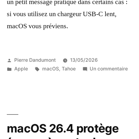
un petit message pratique dans certains cas :
la
charge
si vous utilisez un chargeur USB-C lent,
est
macOS vous préviens.
bloquée
Publié
Pierre Dandumont
13/05/2026
par
Publié
Étiquettes :
sur
Apple
macOS
,
Tahoe
Un commentaire
dans
mac
26.4
vous
prév
si
la
macOS 26.4 protège
char
est