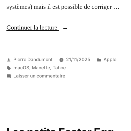
systèmes) mais il est possible de corriger …
« Empêcher
Continuer la lecture
le
bouton
Publié
Publié
Pierre Dandumont
21/11/2025
Apple
PlayStation
par
Étiquettes :
dans
macOS
,
Manette
,
Tahoe
ou
sur
Laisser un commentaire
le
Empêcher
le
bouton
bouton
Xbox
PlayStation
ou
de
le
lancer