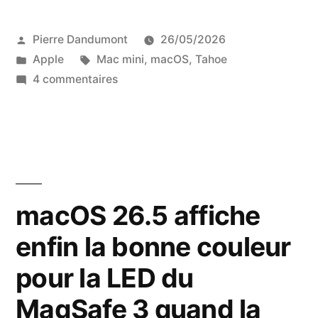
Publié
Pierre Dandumont
26/05/2026
par
Publié
Étiquettes :
Apple
Mac mini
,
macOS
,
Tahoe
dans
sur
4 commentaires
Apple
a
ajouté
une
option
pour
macOS 26.5 affiche
allumer
enfin la bonne couleur
automatiquement
un
pour la LED du
Mac
mini
MagSafe 3 quand la
quand