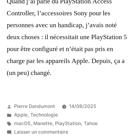
Quand j’ai parlé du PlayStation Access
Controller, l’accessoires Sony pour les
personnes avec un handicap, j’avais noté
deux choses : il nécessitait une PlayStation 5
pour être configuré et n’était pas pris en
charge par les appareils Apple. Depuis, ça a
(un peu) changé.
Publié
Pierre Dandumont
14/08/2025
par
Publié
Apple
,
Technologie
dans
Étiquettes :
macOS
,
Manette
,
PlayStation
,
Tahoe
sur
Laisser un commentaire