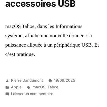
accessoires USB
macOS Tahoe, dans les Informations
système, affiche une nouvelle donnée : la
puissance allouée à un périphérique USB. Et
c’est pratique.
Publié
Pierre Dandumont
19/09/2025
par
Publié
Étiquettes :
Apple
macOS
,
Tahoe
dans
sur
Laisser un commentaire
macOS
Tahoe