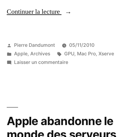
« Le
Continuer la lecture
premier
serveur
Publié
Pierre Dandumont
05/11/2010
du
par
Publié
Étiquettes :
Apple
,
Archives
GPU
,
Mac Pro
,
Xserve
monde
dans
sur
Laisser un commentaire
avec
Le
premier
une
serveur
Radeon
du
monde
HD
avec
Apple abandonne le
! »
une
monde des serveurs
Radeon