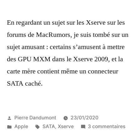
En regardant un sujet sur les Xserve sur les
forums de MacRumors, je suis tombé sur un
sujet amusant : certains s’amusent à mettre
des GPU MXM dans le Xserve 2009, et la
carte mère contient même un connecteur
SATA caché.
Publié
Pierre Dandumont
23/01/2020
par
Publié
Étiquettes :
sur
Apple
SATA
,
Xserve
3 commentaires
dans
La