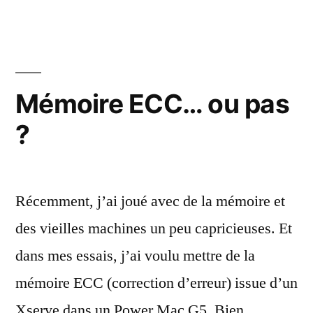
prise
SATA
caché
des
Xserv
Mémoire ECC… ou pas
(et
?
un
GPU
MXM)
Récemment, j’ai joué avec de la mémoire et
des vieilles machines un peu capricieuses. Et
dans mes essais, j’ai voulu mettre de la
mémoire ECC (correction d’erreur) issue d’un
Xserve dans un Power Mac G5. Bien