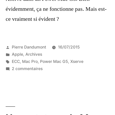
évidemment, ça ne fonctionne pas. Mais est-
ce vraiment si évident ?
Publié
Pierre Dandumont
16/07/2015
par
Publié
Apple
,
Archives
dans
Étiquettes :
ECC
,
Mac Pro
,
Power Mac G5
,
Xserve
sur
2 commentaires
Mémoire
ECC…
ou
pas
?