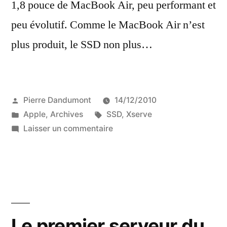
1,8 pouce de MacBook Air, peu performant et
peu évolutif. Comme le MacBook Air n’est
plus produit, le SSD non plus…
Publié
Pierre Dandumont
14/12/2010
par
Publié
Étiquettes :
Apple
,
Archives
SSD
,
Xserve
dans
sur
Laisser un commentaire
Plus
de
SSD
dans
les
Xserve
Le premier serveur du