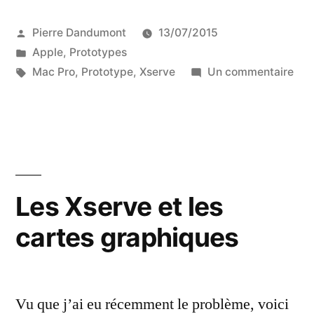
Publié
Pierre Dandumont
13/07/2015
par
Publié
Apple
,
Prototypes
dans
Étiquettes :
sur
Mac Pro
,
Prototype
,
Xserve
Un commentaire
Un
pro
de
Ma
Pro
Les Xserve et les
cartes graphiques
Vu que j’ai eu récemment le problème, voici