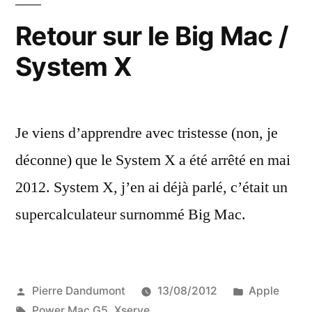
graphiques
Retour sur le Big Mac /
System X
Je viens d’apprendre avec tristesse (non, je
déconne) que le System X a été arrêté en mai
2012. System X, j’en ai déjà parlé, c’était un
supercalculateur surnommé Big Mac.
Publié
Publié
Pierre Dandumont
13/08/2012
Apple
par
Étiquettes :
dans
Power Mac G5
,
Xserve