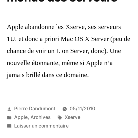
HD
!
Apple abandonne les Xserve, ses serveurs
1U, et donc a priori Mac OS X Server (peu de
chance de voir un Lion Server, donc). Une
nouvelle étonnante, même si Apple n’a
jamais brillé dans ce domaine.
Publié
Pierre Dandumont
05/11/2010
par
Publié
Étiquettes :
Apple
,
Archives
Xserve
dans
sur
Laisser un commentaire
Apple