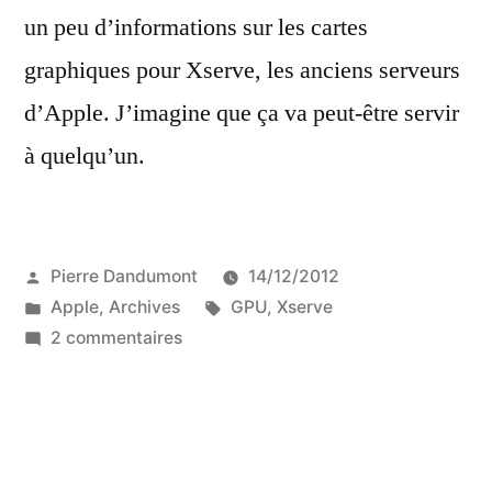
un peu d’informations sur les cartes
graphiques pour Xserve, les anciens serveurs
d’Apple. J’imagine que ça va peut-être servir
à quelqu’un.
Publié
Pierre Dandumont
14/12/2012
par
Publié
Étiquettes :
Apple
,
Archives
GPU
,
Xserve
dans
sur
2 commentaires
Les
Xserve
et
les
cartes