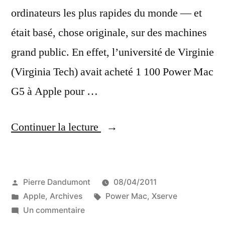
ordinateurs les plus rapides du monde — et
était basé, chose originale, sur des machines
grand public. En effet, l’université de Virginie
(Virginia Tech) avait acheté 1 100 Power Mac
G5 à Apple pour …
« Connaissez-
Continuer la lecture
vous
le
Publié
Pierre Dandumont
08/04/2011
Big
par
Publié
Étiquettes :
Apple
,
Archives
Power Mac
,
Xserve
Mac
dans
sur
Un commentaire
? »
Connaissez-