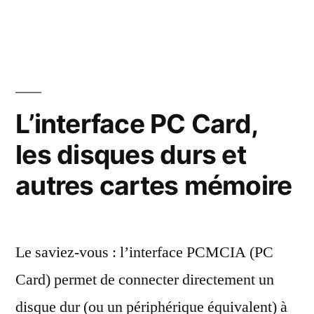
Le
bricolage
du
ZIP
250
externe
L’interface PC Card,
et
les disques durs et
son
adaptateur
autres cartes mémoire
PCMCIA
Le saviez-vous : l’interface PCMCIA (PC
Card) permet de connecter directement un
disque dur (ou un périphérique équivalent) à