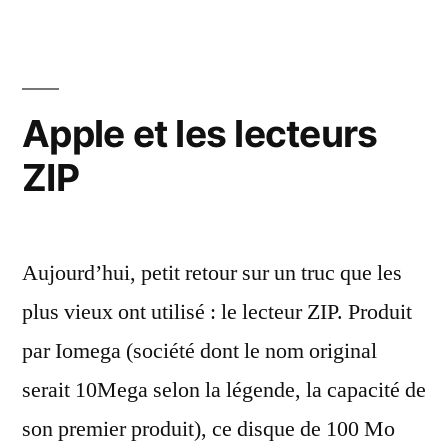
Card,
les
disques
durs
Apple et les lecteurs
et
ZIP
autres
cartes
mémoire
Aujourd’hui, petit retour sur un truc que les
plus vieux ont utilisé : le lecteur ZIP. Produit
par Iomega (société dont le nom original
serait 10Mega selon la légende, la capacité de
son premier produit), ce disque de 100 Mo