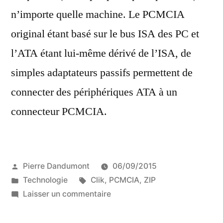
n’importe quelle machine. Le PCMCIA
original étant basé sur le bus ISA des PC et
l’ATA étant lui-même dérivé de l’ISA, de
simples adaptateurs passifs permettent de
connecter des périphériques ATA à un
connecteur PCMCIA.
Publié
Pierre Dandumont
06/09/2015
par
Publié
Étiquettes :
Technologie
Clik
,
PCMCIA
,
ZIP
dans
sur
Laisser un commentaire
L’interface
PC