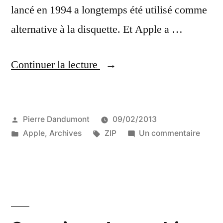
lancé en 1994 a longtemps été utilisé comme
alternative à la disquette. Et Apple a …
« Apple
Continuer la lecture
et
les
Publié
Pierre Dandumont
09/02/2013
lecteurs
par
Publié
Étiquettes :
sur
Apple
,
Archives
ZIP
Un commentaire
ZIP »
dans
Apple
et
les
lecteu
ZIP