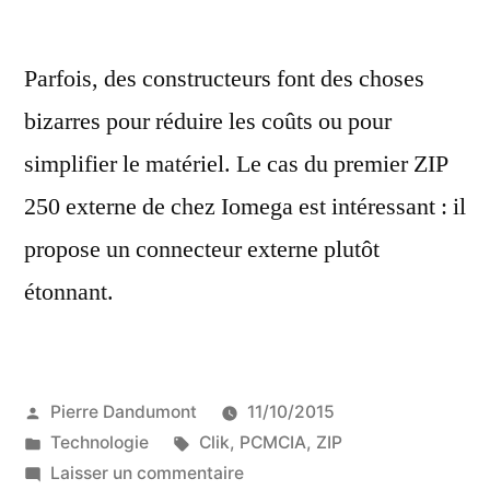
Parfois, des constructeurs font des choses
bizarres pour réduire les coûts ou pour
simplifier le matériel. Le cas du premier ZIP
250 externe de chez Iomega est intéressant : il
propose un connecteur externe plutôt
étonnant.
Publié
Pierre Dandumont
11/10/2015
par
Publié
Étiquettes :
Technologie
Clik
,
PCMCIA
,
ZIP
dans
sur
Laisser un commentaire