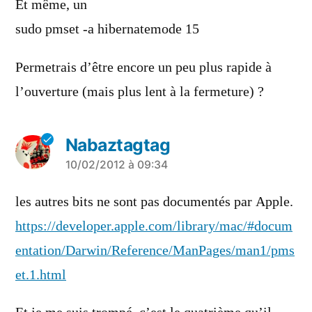
Et même, un
sudo pmset -a hibernatemode 15
Permetrais d’être encore un peu plus rapide à
l’ouverture (mais plus lent à la fermeture) ?
Nabaztagtag
a
10/02/2012 à 09:34
dit :
les autres bits ne sont pas documentés par Apple.
https://developer.apple.com/library/mac/#docum
entation/Darwin/Reference/ManPages/man1/pms
et.1.html