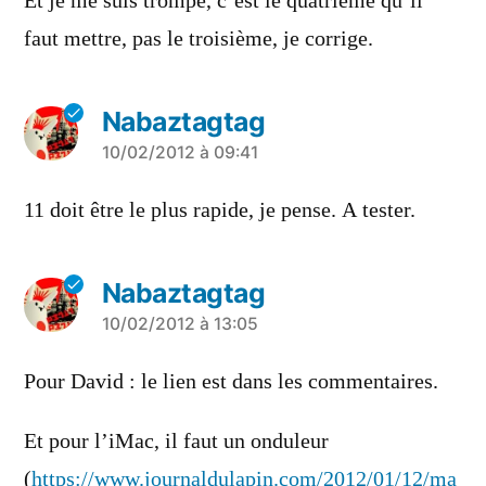
Et je me suis trompé, c’est le quatrième qu’il
faut mettre, pas le troisième, je corrige.
Nabaztagtag
a
10/02/2012 à 09:41
dit :
11 doit être le plus rapide, je pense. A tester.
Nabaztagtag
a
10/02/2012 à 13:05
dit :
Pour David : le lien est dans les commentaires.
Et pour l’iMac, il faut un onduleur
(
https://www.journaldulapin.com/2012/01/12/ma