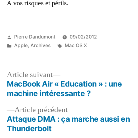
A vos risques et périls.
Publié
Pierre Dandumont
09/02/2012
par
Publié
Étiquettes :
Apple
,
Archives
Mac OS X
dans
Article
Article suivant
suivant :
MacBook Air « Education » : une
Navigation
machine intéressante ?
de
Article
Article précédent
l’article
précédent :
Attaque DMA : ça marche aussi en
Thunderbolt