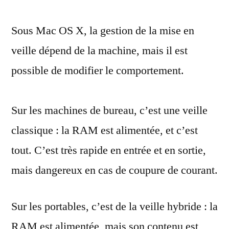
gestion
Sous Mac OS X, la gestion de la mise en
de
la
veille dépend de la machine, mais il est
veille
possible de modifier le comportement.
sous
Mac
OS
Sur les machines de bureau, c’est une veille
X
classique : la RAM est alimentée, et c’est
et
comment
tout. C’est très rapide en entrée et en sortie,
la
mais dangereux en cas de coupure de courant.
modifier
Sur les portables, c’est de la veille hybride : la
RAM est alimentée, mais son contenu est