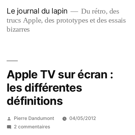
Aller
Le journal du lapin
Du rétro, des
au
trucs Apple, des prototypes et des essais
contenu
bizarres
Apple TV sur écran :
les différentes
définitions
Publié
Pierre Dandumont
04/05/2012
par
sur
2 commentaires
Apple