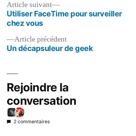
Article
Article suivant
suivant :
Utiliser FaceTime pour surveiller
Navigation
chez vous
de
Article
Article précédent
l’article
précédent :
Un décapsuleur de geek
Rejoindre la
conversation
2 commentaires