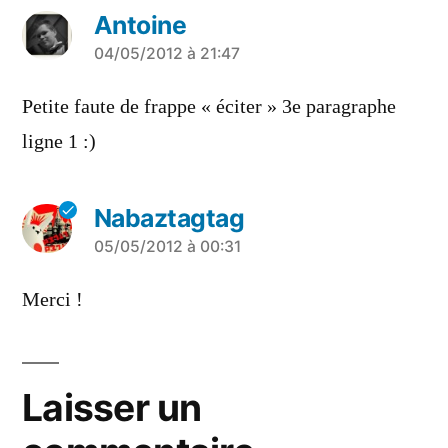
Antoine
a
04/05/2012 à 21:47
dit :
Petite faute de frappe « éciter » 3e paragraphe
ligne 1 :)
Nabaztagtag
a
05/05/2012 à 00:31
dit :
Merci !
Laisser un