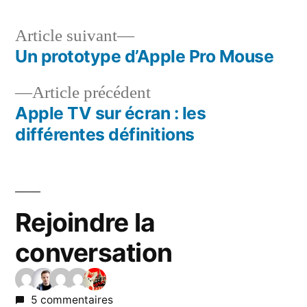
Article
Article suivant
suivant :
Un prototype d’Apple Pro Mouse
Navigation
Article
Article précédent
de
précédent :
Apple TV sur écran : les
l’article
différentes définitions
Rejoindre la
conversation
5 commentaires