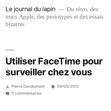
Aller
Le journal du lapin
Du rétro, des
au
trucs Apple, des prototypes et des essais
contenu
bizarres
Utiliser FaceTime pour
surveiller chez vous
Publié
Pierre Dandumont
04/05/2012
par
sur
5 commentaires
Utiliser
FaceTime