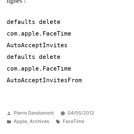
lignes :
defaults delete
com.apple.FaceTime
AutoAcceptInvites
defaults delete
com.apple.FaceTime
AutoAcceptInvitesFrom
Publié
Pierre Dandumont
04/05/2012
par
Publié
Étiquettes :
Apple
,
Archives
FaceTime
dans