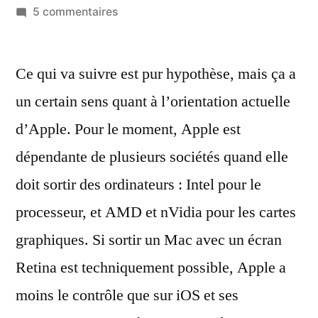
par
sur
5 commentaires
Et
si
Ce qui va suivre est pur hypothèse, mais ça a
Apple
abandonnait
un certain sens quant à l’orientation actuelle
nVidia
d’Apple. Pour le moment, Apple est
et
AMD
dépendante de plusieurs sociétés quand elle
pour
doit sortir des ordinateurs : Intel pour le
ses
processeur, et AMD et nVidia pour les cartes
propres
cartes
graphiques. Si sortir un Mac avec un écran
graphiques
Retina est techniquement possible, Apple a
?
moins le contrôle que sur iOS et ses