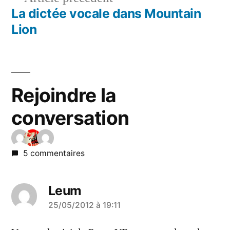
l’article
précédent :
La dictée vocale dans Mountain
Lion
Rejoindre la
conversation
5 commentaires
Leum
a
25/05/2012 à 19:11
dit :