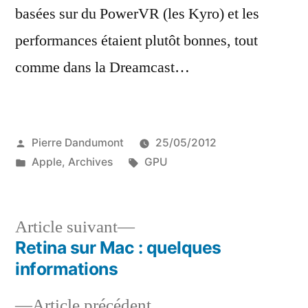
basées sur du PowerVR (les Kyro) et les
performances étaient plutôt bonnes, tout
comme dans la Dreamcast…
Publié
Pierre Dandumont
25/05/2012
par
Publié
Étiquettes :
Apple
,
Archives
GPU
dans
Article
Article suivant
suivant :
Retina sur Mac : quelques
Navigation
informations
de
Article
Article précédent