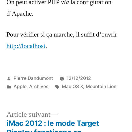
On peut activer PHP
via
la configuration
d’Apache.
Pour vérifier si ça marche, il suffit d’ouvrir
http://localhost
.
Publié
Pierre Dandumont
12/12/2012
par
Publié
Étiquettes :
Apple
,
Archives
Mac OS X
,
Mountain Lion
dans
Article
Article suivant
suivant :
iMac 2012 : le mode Target
Navigation