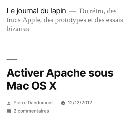
Aller
Le journal du lapin
Du rétro, des
au
trucs Apple, des prototypes et des essais
contenu
bizarres
Activer Apache sous
Mac OS X
Publié
Pierre Dandumont
12/12/2012
par
sur
2 commentaires
Activer
Apache