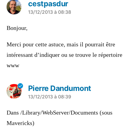
cestpasdur
a
13/12/2013 à 08:38
dit :
Bonjour,
Merci pour cette astuce, mais il pourrait être
intéressant d’indiquer ou se trouve le répertoire
www
Pierre Dandumont
a
13/12/2013 à 08:39
dit :
Dans /Library/WebServer/Documents (sous
Mavericks)