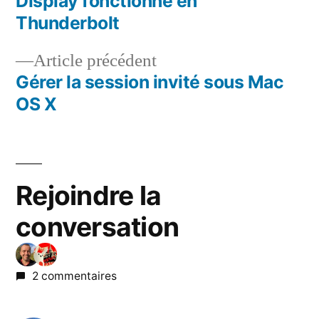
Display fonctionne en
de
Thunderbolt
l’article
Article
Article précédent
précédent :
Gérer la session invité sous Mac
OS X
Rejoindre la
conversation
2 commentaires