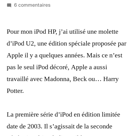
par
sur
6 commentaires
Les
iPod
Pour mon iPod HP, j’ai utilisé une molette
en
éditions
d’iPod U2, une édition spéciale proposée par
limitées/spéciales
Apple il y a quelques années. Mais ce n’est
:
Madonna,
pas le seul iPod décoré, Apple a aussi
U2,
travaillé avec Madonna, Beck ou… Harry
Harry
Potter.
Potter,
etc.
La première série d’iPod en édition limitée
date de 2003. Il s’agissait de la seconde