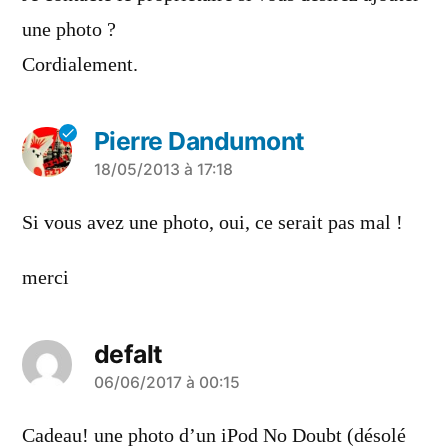
une photo ?
Cordialement.
Pierre Dandumont
a
18/05/2013 à 17:18
dit :
Si vous avez une photo, oui, ce serait pas mal !
merci
defalt
a
06/06/2017 à 00:15
dit :
Cadeau! une photo d’un iPod No Doubt (désolé