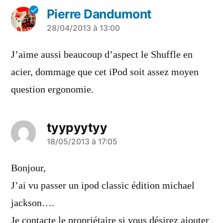
Pierre Dandumont
a
28/04/2013 à 13:00
dit :
J’aime aussi beaucoup d’aspect le Shuffle en
acier, dommage que cet iPod soit assez moyen
question ergonomie.
tyypyytyy
a
18/05/2013 à 17:05
dit :
Bonjour,
J’ai vu passer un ipod classic édition michael
jackson….
Je contacte le propriétaire si vous désirez ajouter