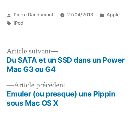
Publié
Publié
Pierre Dandumont
27/04/2013
Apple
par
Étiquettes :
dans
iPod
Article
Article suivant
suivant :
Du SATA et un SSD dans un Power
Navigation
Mac G3 ou G4
de
Article
Article précédent
l’article
précédent :
Emuler (ou presque) une Pippin
sous Mac OS X