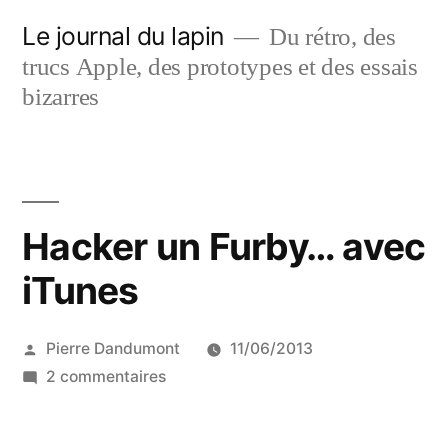
Aller
Le journal du lapin
Du rétro, des
au
trucs Apple, des prototypes et des essais
contenu
bizarres
Hacker un Furby… avec
iTunes
Publié
Pierre Dandumont
11/06/2013
par
sur
2 commentaires
Hacker
un