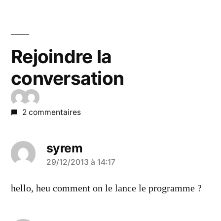
Rejoindre la
conversation
2 commentaires
syrem
a
29/12/2013 à 14:17
dit :
hello, heu comment on le lance le programme ?