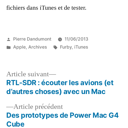
fichiers dans iTunes et de tester.
Publié
Pierre Dandumont
11/06/2013
par
Publié
Étiquettes :
Apple
,
Archives
Furby
,
iTunes
dans
Article
Article suivant
suivant :
RTL-SDR : écouter les avions (et
Navigation
d’autres choses) avec un Mac
de
Article
Article précédent
l’article
précédent :
Des prototypes de Power Mac G4
Cube