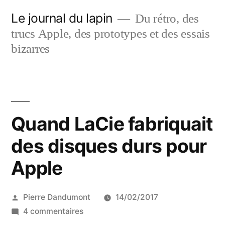
Aller
Le journal du lapin
Du rétro, des
au
trucs Apple, des prototypes et des essais
contenu
bizarres
Quand LaCie fabriquait
des disques durs pour
Apple
Publié
Pierre Dandumont
14/02/2017
par
sur
4 commentaires
Quand