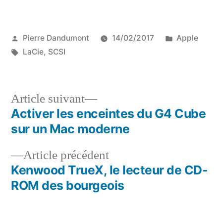
Publié
Publié
Pierre Dandumont
14/02/2017
Apple
par
Étiquettes :
dans
LaCie
,
SCSI
Article
Article suivant
suivant :
Activer les enceintes du G4 Cube
Navigation
sur un Mac moderne
de
Article
Article précédent
l’article
précédent :
Kenwood TrueX, le lecteur de CD-
ROM des bourgeois